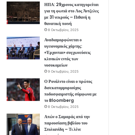
ΗΠΑ: 29χρονος κατηγορείται
για τη φωτιά στο Λος Άντζελες
με 31 νεκρούς – Πιθανή η
θανατική ποινή
8 Οκτωβρίου, 2025
Αναδιαμορφώνεται ο
υγειονομικός χάρτης:
«Έρχονται» συγχωνεύσεις
κλινικών εντός των
νοσοκομείων
9 Οκτωβρίου, 2025
Ο Ρονάλντο είναι ο πρώτος
δισεκατομμυριούχος
ποδοσφαιριστής σύμφωνα με
το Bloomberg
8 Οκτωβρίου, 2025
Απών ο Σαμαράς από την
παρουσίαση βιβλίου του
Στυλιανίδη – Τι λένε