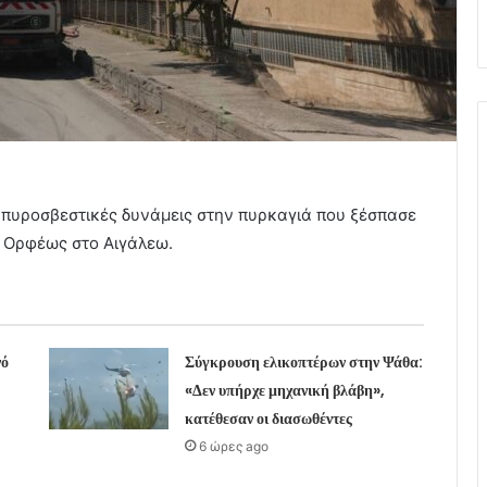
ς πυροσβεστικές δυνάμεις στην πυρκαγιά που ξέσπασε
ύ Ορφέως στο Αιγάλεω.
νό
Σύγκρουση ελικοπτέρων στην Ψάθα:
«Δεν υπήρχε μηχανική βλάβη»,
κατέθεσαν οι διασωθέντες
6 ώρες ago