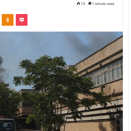
13
1 minute read
VKontakte
Odnoklassniki
Pocket