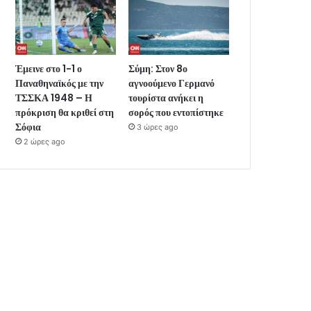
Έμεινε στο 1-1 ο
Σύμη: Στον 8ο
Παναθηναϊκός με την
αγνοούμενο Γερμανό
ΤΣΣΚΑ 1948 – Η
τουρίστα ανήκει η
πρόκριση θα κριθεί στη
σορός που εντοπίστηκε
Σόφια
3 ώρες ago
2 ώρες ago