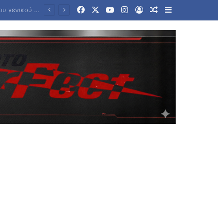
Facebook
X
YouTube
Instagram
Log In
Random Article
Sidebar
«Ελπίδα για τη Δημοκρατία»: Πυρ ομαδόν από πρώην στελέχη του κόμματος Καρυστιανού στην ηγεσία