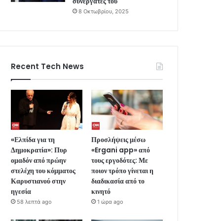
συνεργάτες του
8 Οκτωβρίου, 2025
Recent Tech News
«Ελπίδα για τη
Προσλήψεις μέσω
Δημοκρατία»: Πυρ
«Ergani app» από
ομαδόν από πρώην
τους εργοδότες: Με
στελέχη του κόμματος
ποιον τρόπο γίνεται η
Καρυστιανού στην
διαδικασία από το
ηγεσία
κινητό
58 λεπτά ago
1 ώρα ago