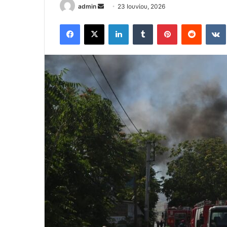
Send
admin
23 Ιουνίου, 2026
an
Facebook
X
LinkedIn
Tumblr
Pinterest
Reddit
email