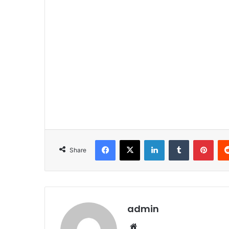
Facebook
X
LinkedIn
Tumblr
Pint
Share
admin
Website