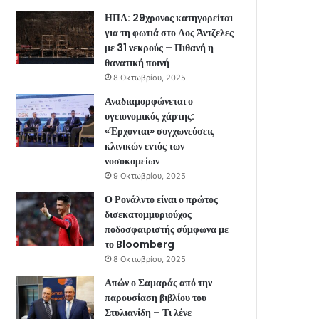
ΗΠΑ: 29χρονος κατηγορείται
για τη φωτιά στο Λος Άντζελες
με 31 νεκρούς – Πιθανή η
θανατική ποινή
8 Οκτωβρίου, 2025
Αναδιαμορφώνεται ο
υγειονομικός χάρτης:
«Έρχονται» συγχωνεύσεις
κλινικών εντός των
νοσοκομείων
9 Οκτωβρίου, 2025
Ο Ρονάλντο είναι ο πρώτος
δισεκατομμυριούχος
ποδοσφαιριστής σύμφωνα με
το Bloomberg
8 Οκτωβρίου, 2025
Απών ο Σαμαράς από την
παρουσίαση βιβλίου του
Στυλιανίδη – Τι λένε