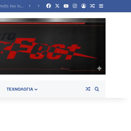
Facebook
X
YouTube
Instagram
Log In
Random Article
Sidebar
Νέα αποχώρηση από το κόμμα Καρυστιανού – Ο Νίκος Μπρουτζάκης καταγγέλει αυθαιρεσία και φίμωση
Random Article
Search for
ΤΕΧΝΟΛΟΓΊΑ