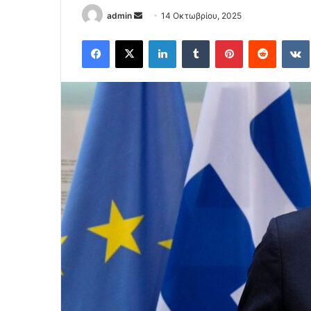
Send
admin
14 Οκτωβρίου, 2025
an
Facebook
X
LinkedIn
Tumblr
Pinterest
Reddit
email