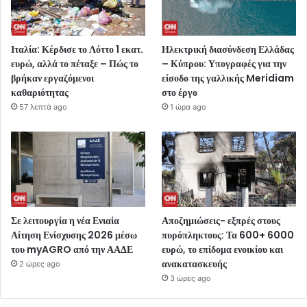
Ιταλία: Κέρδισε το Λόττο 1 εκατ.
Ηλεκτρική διασύνδεση Ελλάδας
ευρώ, αλλά το πέταξε – Πώς το
– Κύπρου: Υπογραφές για την
βρήκαν εργαζόμενοι
είσοδο της γαλλικής Meridiam
καθαριότητας
στο έργο
57 λεπτά ago
1 ώρα ago
Σε λειτουργία η νέα Ενιαία
Αποζημιώσεις- εξπρές στους
Αίτηση Ενίσχυσης 2026 μέσω
πυρόπληκτους: Τα 600+ 6000
του myAGRO από την ΑΑΔΕ
ευρώ, το επίδομα ενοικίου και
ανακατασκευής
2 ώρες ago
3 ώρες ago