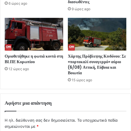
διασωθέντες
6 ώρες ago
9 ώρες ago
Οριοθετήθηκε η φωτιά κοντά στη
Χάρτης Πρόβλεψης Κινδύνου: Σε
ΒΙ.ΠΕ Κορωπίου
«πορτοκαλί συναγερμό» αύριο
(6/08) Αττική, Εύβοια και
12 ώρες ago
Βοιωτία
15 ώρες ago
Αφήστε μια απάντηση
Η ηλ. διεύθυνση σας δεν δημοσιεύεται.
Τα υποχρεωτικά πεδία
σημειώνονται με
*