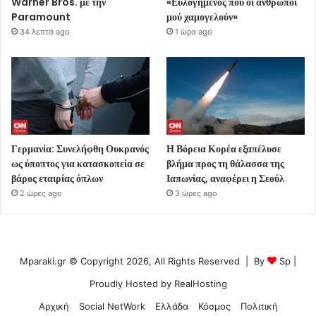
Warner Bros. με την
«Ευλογημένος που οι άνθρωποι
Paramount
μού χαμογελούν»
34 λεπτά ago
1 ώρα ago
Γερμανία: Συνελήφθη Ουκρανός
Η Βόρεια Κορέα εξαπέλυσε
ως ύποπτος για κατασκοπεία σε
βλήμα προς τη θάλασσα της
βάρος εταιρίας όπλων
Ιαπωνίας, αναφέρει η Σεούλ
2 ώρες ago
3 ώρες ago
Mparaki.gr © Copyright 2026, All Rights Reserved | By
Sp
|
Proudly Hosted by
RealHosting
Αρχική
Social NetWork
Ελλάδα
Κόσμος
Πολιτική