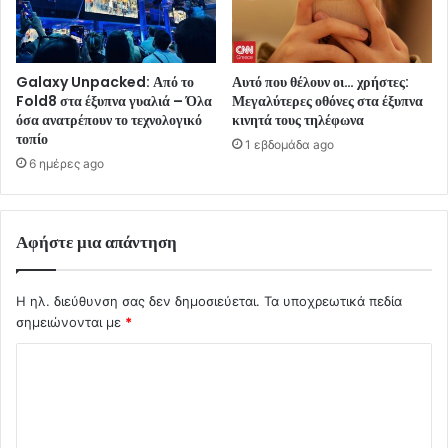
Galaxy Unpacked: Από το
Αυτό που θέλουν οι… χρήστες:
Fold8 στα έξυπνα γυαλιά – Όλα
Μεγαλύτερες οθόνες στα έξυπνα
όσα ανατρέπουν το τεχνολογικό
κινητά τους τηλέφωνα
τοπίο
1 εβδομάδα ago
6 ημέρες ago
Αφήστε μια απάντηση
Η ηλ. διεύθυνση σας δεν δημοσιεύεται.
Τα υποχρεωτικά πεδία
σημειώνονται με
*
Σ
χ
ό
λ