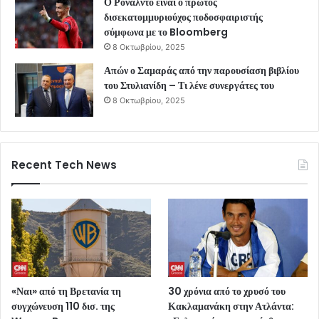
Ο Ρονάλντο είναι ο πρώτος
δισεκατομμυριούχος ποδοσφαιριστής
σύμφωνα με το Bloomberg
8 Οκτωβρίου, 2025
Απών ο Σαμαράς από την παρουσίαση βιβλίου
του Στυλιανίδη – Τι λένε συνεργάτες του
8 Οκτωβρίου, 2025
Recent Tech News
«Ναι» από τη Βρετανία τη
30 χρόνια από το χρυσό του
συγχώνευση 110 δισ. της
Κακλαμανάκη στην Ατλάντα: