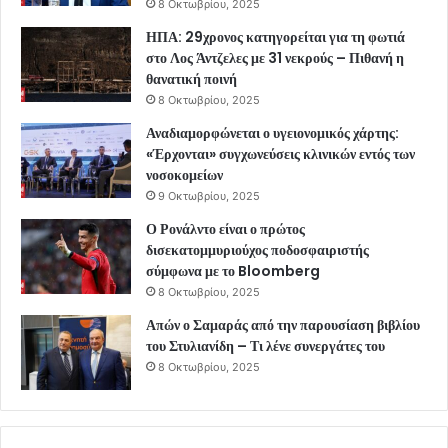
8 Οκτωβρίου, 2025
ΗΠΑ: 29χρονος κατηγορείται για τη φωτιά
στο Λος Άντζελες με 31 νεκρούς – Πιθανή η
θανατική ποινή
8 Οκτωβρίου, 2025
Αναδιαμορφώνεται ο υγειονομικός χάρτης:
«Έρχονται» συγχωνεύσεις κλινικών εντός των
νοσοκομείων
9 Οκτωβρίου, 2025
Ο Ρονάλντο είναι ο πρώτος
δισεκατομμυριούχος ποδοσφαιριστής
σύμφωνα με το Bloomberg
8 Οκτωβρίου, 2025
Απών ο Σαμαράς από την παρουσίαση βιβλίου
του Στυλιανίδη – Τι λένε συνεργάτες του
8 Οκτωβρίου, 2025