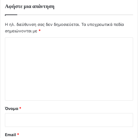
Αφήστε μια απάντηση
Η ηλ. διεύθυνση σας δεν δημοσιεύεται.
Τα υποχρεωτικά πεδία
σημειώνονται με
*
Σ
χ
ό
λ
ι
ο
*
Όνομα
*
Email
*