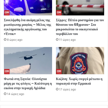
Συνελήφθη ένα ακόμη μέλος της
Σέρρες: Πέπλο μυστηρίου για τον
ρωσόφωνης μαφίας – Μέλος της
θάνατου του 68χρονου- Στο
εγκληματικής οργάνωσης του
μικροσκόπιο το οικογενειακό
«Έντικ»
περιβάλλον του
8 ώρες ago
11 ώρες ago
Φωτιά στη Σητεία: Ολονύχτια
Κοζάνη: Χωρίς ενεργό μέτωπο η
μάχη με τις φλόγες – Καλύτερη η
πυρκαγιά στην Ερμακιά
εικόνα στην περιοχή Αχλάδια
17 ώρες ago
14 ώρες ago