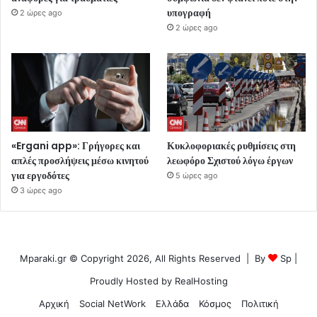
υπογραφή
2 ώρες ago
2 ώρες ago
«Ergani app»: Γρήγορες και
Κυκλοφοριακές ρυθμίσεις στη
απλές προσλήψεις μέσω κινητού
λεωφόρο Σχιστού λόγω έργων
για εργοδότες
5 ώρες ago
3 ώρες ago
Mparaki.gr © Copyright 2026, All Rights Reserved | By
Sp
|
Proudly Hosted by
RealHosting
Αρχική
Social NetWork
Ελλάδα
Κόσμος
Πολιτική