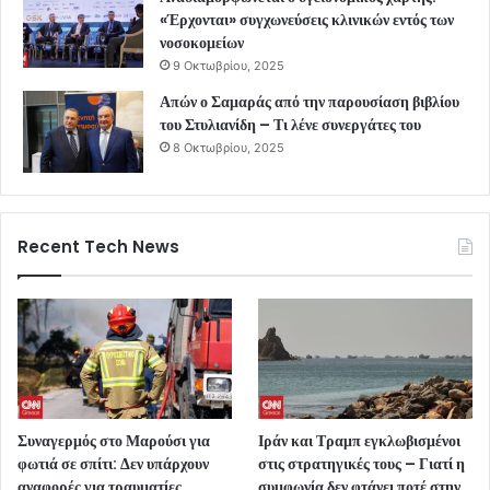
«Έρχονται» συγχωνεύσεις κλινικών εντός των
νοσοκομείων
9 Οκτωβρίου, 2025
Απών ο Σαμαράς από την παρουσίαση βιβλίου
του Στυλιανίδη – Τι λένε συνεργάτες του
8 Οκτωβρίου, 2025
Recent Tech News
Συναγερμός στο Μαρούσι για
Ιράν και Τραμπ εγκλωβισμένοι
φωτιά σε σπίτι: Δεν υπάρχουν
στις στρατηγικές τους – Γιατί η
αναφορές για τραυματίες
συμφωνία δεν φτάνει ποτέ στην