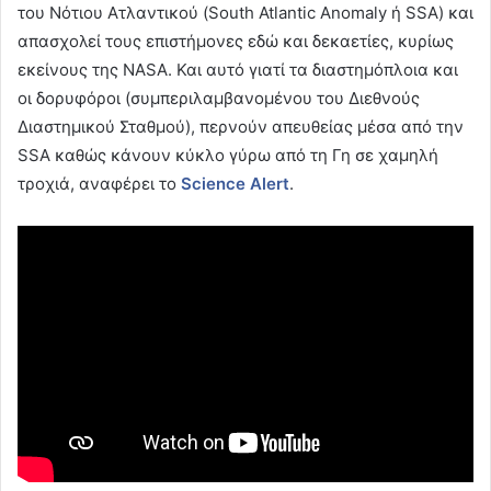
του Νότιου Ατλαντικού (South Atlantic Anomaly ή SSA) και
απασχολεί τους επιστήμονες εδώ και δεκαετίες, κυρίως
εκείνους της NASA. Και αυτό γιατί τα διαστημόπλοια και
οι δορυφόροι (συμπεριλαμβανομένου του Διεθνούς
Διαστημικού Σταθμού), περνούν απευθείας μέσα από την
SSA καθώς κάνουν κύκλο γύρω από τη Γη σε χαμηλή
τροχιά, αναφέρει το
Science
Alert
.