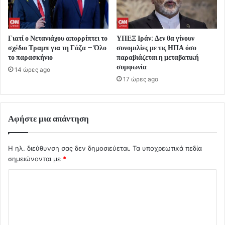
Γιατί ο Νετανιάχου απορρίπτει το
ΥΠΕΞ Ιράν: Δεν θα γίνουν
σχέδιο Τραμπ για τη Γάζα – Όλο
συνομιλίες με τις ΗΠΑ όσο
το παρασκήνιο
παραβιάζεται η μεταβατική
συμφωνία
14 ώρες ago
17 ώρες ago
Αφήστε μια απάντηση
Η ηλ. διεύθυνση σας δεν δημοσιεύεται.
Τα υποχρεωτικά πεδία
σημειώνονται με
*
Σ
χ
ό
λ