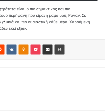
τρότητα είναι ο πιο σημαντικός και πιο
τόσο περήφανη που είμαι η μαμά σου, Ρόναν. Σε
ο γλυκιά και πιο ουσιαστική κάθε μέρα. Χαρούμενη
άδες εκεί έξω».
erest
Reddit
VKontakte
Odnoklassniki
Pocket
Share via Email
Print