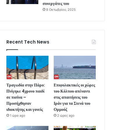
συνεργάτες του
8 Οκτωβρίου, 2025
Recent Tech News
Τραγωδία στην Πάρο:
Επιφυλακτικές οι χώρες
Πνίγηκε 4χρονο παιδί
του Κόλπου απέναντι
σε πισίνα –
στις απαιτήσεις του
Προσήχθησαν
Ιράν για τα Στενά του
ιδιοκτήτης και γονείς
Ορμούζ
1 ώρα ago
2 ώρες ago