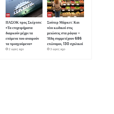
ΠΑΣΟΚ προς Σκέρτσο:
Σούπερ Μάρκετ: Και
«Τα επιχειρήματα
νέοι κωδικοί στις
διαρκούν μέχρι τα
μειώσεις στα ράφια –
επόμενα που αναιρούν
Ήδη συμμετέχουν 686
τα προηγούμενα»
επώνυμοι, 130 σχολικοί
2 ώρες ago
3 ώρες ago