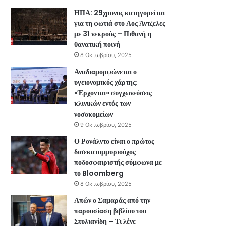
ΗΠΑ: 29χρονος κατηγορείται
για τη φωτιά στο Λος Άντζελες
με 31 νεκρούς – Πιθανή η
θανατική ποινή
8 Οκτωβρίου, 2025
Αναδιαμορφώνεται ο
υγειονομικός χάρτης:
«Έρχονται» συγχωνεύσεις
κλινικών εντός των
νοσοκομείων
9 Οκτωβρίου, 2025
Ο Ρονάλντο είναι ο πρώτος
δισεκατομμυριούχος
ποδοσφαιριστής σύμφωνα με
το Bloomberg
8 Οκτωβρίου, 2025
Απών ο Σαμαράς από την
παρουσίαση βιβλίου του
Στυλιανίδη – Τι λένε