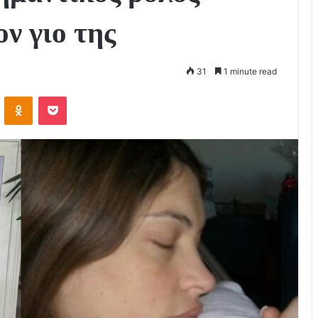
ν γιο της
31
1 minute read
VKontakte
Odnoklassniki
Pocket