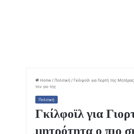
Home
/
Πολιτική
/
Γκίλφοϊλ για Γιορτή της Μητέρα
τον γιο της
Πολιτική
Γκίλφοϊλ για Γιορ
μητρότητα ο πιο σ