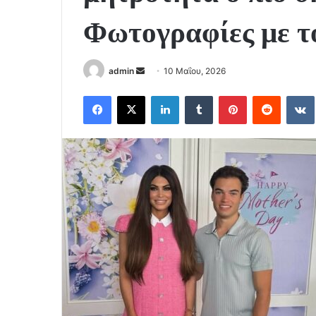
Φωτογραφίες με το
Send
admin
10 Μαΐου, 2026
an
Facebook
X
LinkedIn
Tumblr
Pinterest
Reddit
email