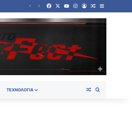
Facebook
X
YouTube
Instagram
Log In
Random Article
Sidebar
 και γονείς
Random Article
Search for
ΤΕΧΝΟΛΟΓΊΑ