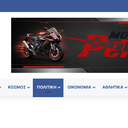
α στην Πάρο: Πνίγηκε 4χρονο παιδί σε πισίνα – Προσήχθησαν ιδιοκτήτης
ΚΌΣΜΟΣ
ΠΟΛΙΤΙΚΉ
ΟΙΚΟΝΟΜΊΑ
ΑΘΛΗΤΙΚΆ