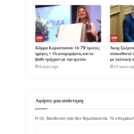
Κόμμα Καρυστιανού: Οι 79 πρώτες
Άκης Σκέρτ
ημέρες – Οι αποχωρήσεις και το
υποκαθιστά τ
βαθύ «ρήγμα» με την ηγεσία
με πολιτική
8 ώρες ago
23 ώρες ag
Αφήστε μια απάντηση
Η ηλ. διεύθυνση σας δεν δημοσιεύεται.
Τα υποχρεωτ
Σ