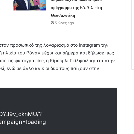
πρόγραμμα της ΕΛ.Α.Σ. στη
Θεσσαλονίκη
5 ώρες ago
τον προσωπικό της λογαριασμό στο Instagram την
ή ηλικία του Ρόναν μέχρι και σήμερα και δήλωσε πως
 από τις φωτογραφίες, η Κίμπερλι Γκίλφοϊλ κρατά στην
θεί, ενώ σε άλλο κλικ οι δυο τους παίζουν στην
/DYJ9v_cknMU/?
ampaign=loading