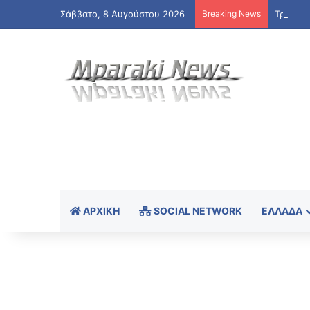
Σάββατο, 8 Αυγούστου 2026
Breaking News
Τραγωδί
ΑΡΧΙΚΉ
SOCIAL NETWORK
ΕΛΛΆΔΑ