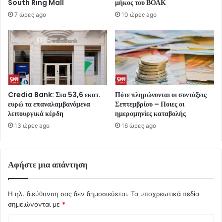
South Ring Mall
μήκος του ΒΟΑΚ
7 ώρες ago
10 ώρες ago
Credia Bank: Στα 53,6 εκατ.
Πότε πληρώνονται οι συντάξεις
ευρώ τα επαναλαμβανόμενα
Σεπτεμβρίου – Ποιες οι
λειτουργικά κέρδη
ημερομηνίες καταβολής
13 ώρες ago
16 ώρες ago
Αφήστε μια απάντηση
Η ηλ. διεύθυνση σας δεν δημοσιεύεται.
Τα υποχρεωτικά πεδία
σημειώνονται με
*