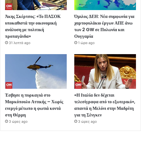
Άκης Σκέρτσος: «Το ΠΑΣΟΚ
Όμιλος ΔΕΗ: Νέα συμφωνία για
υποκαθιστά την οικονομική
χαρτοφυλάκιο έργων ΑΠΕ άνω
ανάλυση με πολιτική
των 2 GW σε Πολωνία και
προπαγάνδα»
Ουγγαρία
31 λεπτά ago
1 ώρα ago
Έσβησε η πυρκαγιά στο
«Η Ιταλία δεν δέχεται
Μαρκόπουλο Αττικής – Χωρίς
τελεσίγραφα από το εξωτερικό»,
ενεργό μέτωπο η φωτιά κοντά
απαντά η Μελόνι στην Μαδρίτη
στη Θέρμη
για τη Σένγκεν
3 ώρες ago
3 ώρες ago