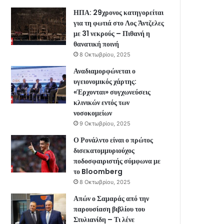
ΗΠΑ: 29χρονος κατηγορείται
για τη φωτιά στο Λος Άντζελες
με 31 νεκρούς – Πιθανή η
θανατική ποινή
8 Οκτωβρίου, 2025
Αναδιαμορφώνεται ο
υγειονομικός χάρτης:
«Έρχονται» συγχωνεύσεις
κλινικών εντός των
νοσοκομείων
9 Οκτωβρίου, 2025
Ο Ρονάλντο είναι ο πρώτος
δισεκατομμυριούχος
ποδοσφαιριστής σύμφωνα με
το Bloomberg
8 Οκτωβρίου, 2025
Απών ο Σαμαράς από την
παρουσίαση βιβλίου του
Στυλιανίδη – Τι λένε