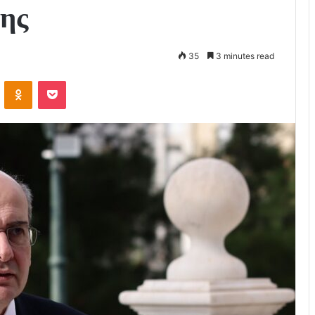
ης
35
3 minutes read
VKontakte
Odnoklassniki
Pocket