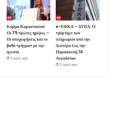
Κόμμα Καρυστιανού:
e-ΕΦΚΑ – ΔΥΠΑ: Ο
Οι 79 πρώτες ημέρες –
«χάρτης» των
Οι αποχωρήσεις και το
πληρωμών από την
βαθύ «ρήγμα» με την
Δευτέρα έως την
ηγεσία
Παρασκευή 14
Αυγούστου
3 ώρες ago
3 ώρες ago