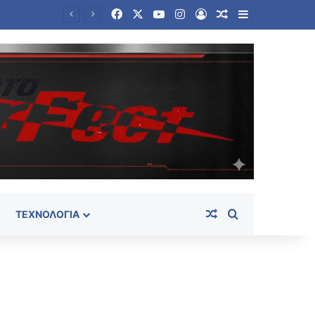
Facebook
X
YouTube
Instagram
Log In
Random Article
Sidebar
Συνελήφθη ένα ακόμη μέλος της ρωσόφωνης μαφίας – Μέλος της εγκληματικής οργάνωσης του «Έντικ»
Random Article
Search for
ΤΕΧΝΟΛΟΓΊΑ