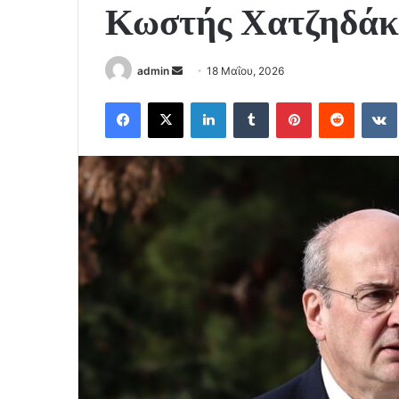
Κωστής Χατζηδάκ
Send
admin
18 Μαΐου, 2026
an
Facebook
X
LinkedIn
Tumblr
Pinterest
Reddit
email