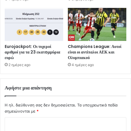
Eurojackpot: Οι τυχεροί
Champions League: Αυτοί
αριθμοί για τα 23 εκατoμμύρια
είναι οι αντίπαλοι ΑΕΚ και
ευρώ
Ολυμπιακού
2 ημέρες ago
4 ημέρες ago
Αφήστε μια απάντηση
Η ηλ. διεύθυνση σας δεν δημοσιεύεται.
Τα υποχρεωτικά πεδία
σημειώνονται με
*
Σ
χ