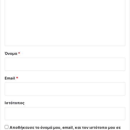
ό
λ
ι
ο
*
Όνομα
*
Email
*
Ιστότοπος
Αποθήκευσε το όνομά μου, email, και τον ιστότοπο μου σε