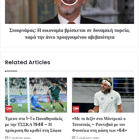
Στουρνάρας: Η οικονομία βρίσκεται σε δυναμική πορεία,
παρά την άνευ προηγουμένου αβεβαιότητα
Related Articles
Έμεινε στο 1-1 ο Παναθηναϊκός
«Με το δεξί» στο Μόντρεαλ ο
με την ΤΣΣΚΑ 1948 – Η
Τσιτσιπάς – Ραντεβού με τον
πρόκριση θα κριθεί στη Σόφια
Φονσέκα στη φάση των «64»
1 ημέρα ago
2 ημέρες ago