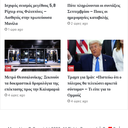
Ισχυρός σεισμός μεγέθους 5,8
Πότε πληρώνονται οι συντάξεις
Ρίχτερ στις Φιλιππίνες –
Σεπτεμβρίου – Ποιες οι
Αισθητός στην πρωτεύουσα
ημερομηνίες καταβολής
Μανίλα
2 ώρες ago
1 ώρα ago
Μετρό Θεσσαλονίκης: Ξεκινούν
Τραμπ για Ιράν: «Πιστεύω ότι ο
τα δοκιμαστικά δρομολόγια της
πόλεμος θα τελειώσει αρκετά
επέκτασης προς την Καλαμαριά
σύντομα» – Τι είπε για το
Ορμούζ
4 ώρες ago
4 ώρες ago