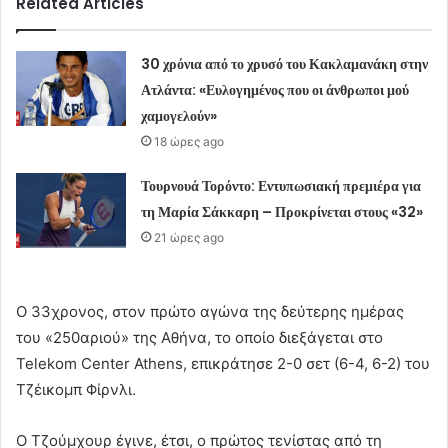
Related Articles
30 χρόνια από το χρυσό του Κακλαμανάκη στην
Ατλάντα: «Ευλογημένος που οι άνθρωποι μού
χαμογελούν»
18 ώρες ago
Τουρνουά Τορόντο: Εντυπωσιακή πρεμιέρα για
τη Μαρία Σάκκαρη – Προκρίνεται στους «32»
21 ώρες ago
Ο 33χρονος, στον πρώτο αγώνα της δεύτερης ημέρας
του «250αριού» της Αθήνα, το οποίο διεξάγεται στο
Telekom Center Athens, επικράτησε 2-0 σετ (6-4, 6-2) του
Τζέικομπ Φίρνλι.
Ο Τζούμχουρ έγινε, έτσι, ο πρώτος τενίστας από τη