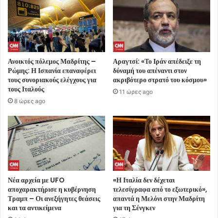
Ανοικτός πόλεμος Μαδρίτης –
Αραγτσί: «Το Ιράν απέδειξε τη
Ρώμης: Η Ισπανία επαναφέρει
δύναμή του απέναντι στον
τους συνοριακούς ελέγχους για
ακριβότερο στρατό του κόσμου»
τους Ιταλούς
11 ώρες ago
8 ώρες ago
Νέα αρχεία με UFO
«Η Ιταλία δεν δέχεται
αποχαρακτήρισε η κυβέρνηση
τελεσίγραφα από το εξωτερικό»,
Τραμπ – Οι ανεξήγητες θεάσεις
απαντά η Μελόνι στην Μαδρίτη
και τα αντικείμενα
για τη Σένγκεν