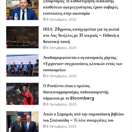
Στουρνάρας: Η καθυστέρηση εκδίκασης
υποθέσεων αφερεγγυότητας έχουν σοβαρές
επιπτώσεις στην οικονομία
8 Οκτωβρίου, 2025
ΗΠΑ: 29χρονος κατηγορείται για τη φωτιά
στο Λος Άντζελες με 31 νεκρούς – Πιθανή η
θανατική ποινή
8 Οκτωβρίου, 2025
Αναδιαμορφώνεται ο υγειονομικός χάρτης:
«Έρχονται» συγχωνεύσεις κλινικών εντός των
νοσοκομείων
9 Οκτωβρίου, 2025
Ο Ρονάλντο είναι ο πρώτος
δισεκατομμυριούχος ποδοσφαιριστής
σύμφωνα με το Bloomberg
8 Οκτωβρίου, 2025
Απών ο Σαμαράς από την παρουσίαση βιβλίου
του Στυλιανίδη – Τι λένε συνεργάτες του
8 Οκτωβρίου, 2025