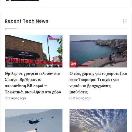
Recent Tech News
Θρίλερ σε γραφείο τελετών στο
Ο νέος χάρτης για το χωροταξικό
Σικάγο: Βρέθηκαν σε
στον Τουρισμό: Τι ισχύει για
αποσύνθεση 56 σοροί –
νησιά και βραχυχρόνιες
Τρωκτικά, σκουλήκια στο χώρο
μισθώσεις
2 ώρες ago
3 ώρες ago