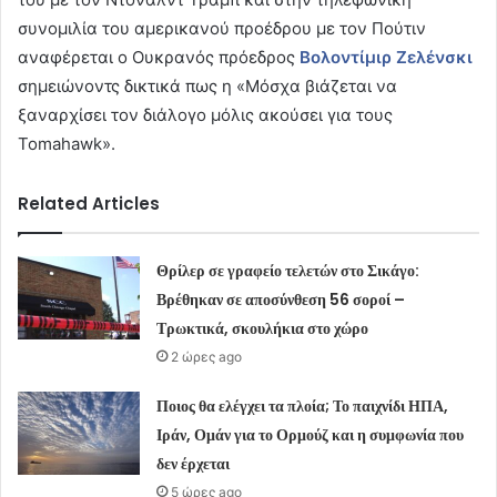
συνομιλία του αμερικανού προέδρου με τον Πούτιν
αναφέρεται ο Ουκρανός πρόεδρος
Βολοντίμιρ Ζελένσκι
σημειώνοντς δικτικά πως η «Μόσχα βιάζεται να
ξαναρχίσει τον διάλογο μόλις ακούσει για τους
Tomahawk».
Related Articles
Θρίλερ σε γραφείο τελετών στο Σικάγο:
Βρέθηκαν σε αποσύνθεση 56 σοροί –
Τρωκτικά, σκουλήκια στο χώρο
2 ώρες ago
Ποιος θα ελέγχει τα πλοία; Το παιχνίδι ΗΠΑ,
Ιράν, Ομάν για το Ορμούζ και η συμφωνία που
δεν έρχεται
5 ώρες ago