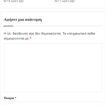
14 ώρες ago
17 ώρες ago
Αφήστε μια απάντηση
Η ηλ. διεύθυνση σας δεν δημοσιεύεται.
Τα υποχρεωτικά πεδία
σημειώνονται με
*
Σ
χ
ό
λ
ι
ο
*
Όνομα
*