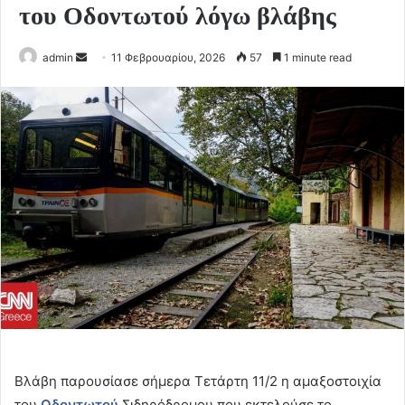
του Οδοντωτού λόγω βλάβης
Send
admin
11 Φεβρουαρίου, 2026
57
1 minute read
an
email
Βλάβη παρουσίασε σήμερα Τετάρτη 11/2 η αμαξοστοιχία
του
Οδοντωτού
Σιδηρόδρομου που εκτελούσε το