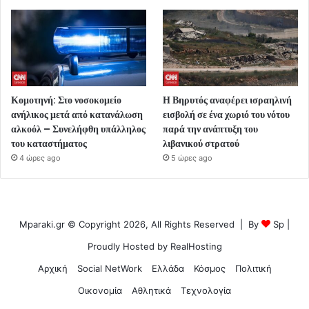
Κομοτηνή: Στο νοσοκομείο
Η Βηρυτός αναφέρει ισραηλινή
ανήλικος μετά από κατανάλωση
εισβολή σε ένα χωριό του νότου
αλκοόλ – Συνελήφθη υπάλληλος
παρά την ανάπτυξη του
του καταστήματος
λιβανικού στρατού
4 ώρες ago
5 ώρες ago
Mparaki.gr © Copyright 2026, All Rights Reserved | By
Sp
|
Proudly Hosted by
RealHosting
Αρχική
Social NetWork
Ελλάδα
Κόσμος
Πολιτική
Οικονομία
Αθλητικά
Τεχνολογία