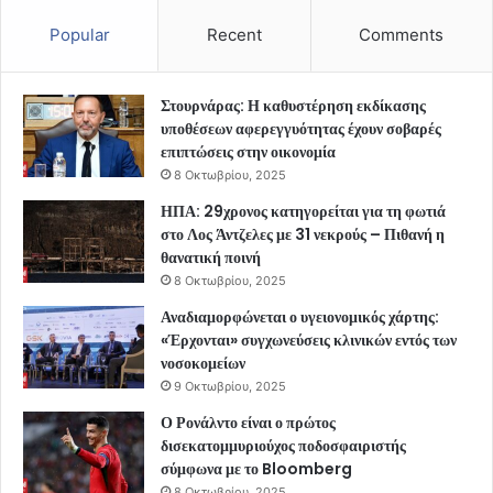
Popular
Recent
Comments
Στουρνάρας: Η καθυστέρηση εκδίκασης
υποθέσεων αφερεγγυότητας έχουν σοβαρές
επιπτώσεις στην οικονομία
8 Οκτωβρίου, 2025
ΗΠΑ: 29χρονος κατηγορείται για τη φωτιά
στο Λος Άντζελες με 31 νεκρούς – Πιθανή η
θανατική ποινή
8 Οκτωβρίου, 2025
Αναδιαμορφώνεται ο υγειονομικός χάρτης:
«Έρχονται» συγχωνεύσεις κλινικών εντός των
νοσοκομείων
9 Οκτωβρίου, 2025
Ο Ρονάλντο είναι ο πρώτος
δισεκατομμυριούχος ποδοσφαιριστής
σύμφωνα με το Bloomberg
8 Οκτωβρίου, 2025