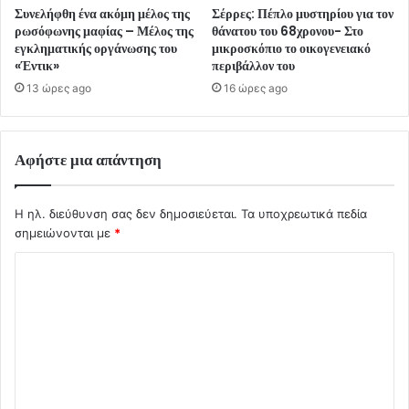
Συνελήφθη ένα ακόμη μέλος της
Σέρρες: Πέπλο μυστηρίου για τον
ρωσόφωνης μαφίας – Μέλος της
θάνατου του 68χρονου- Στο
εγκληματικής οργάνωσης του
μικροσκόπιο το οικογενειακό
«Έντικ»
περιβάλλον του
13 ώρες ago
16 ώρες ago
Αφήστε μια απάντηση
Η ηλ. διεύθυνση σας δεν δημοσιεύεται.
Τα υποχρεωτικά πεδία
σημειώνονται με
*
Σ
χ
ό
λ
ι
ο