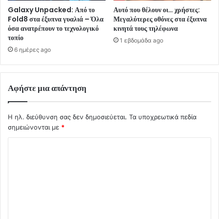
Galaxy Unpacked: Από το
Αυτό που θέλουν οι… χρήστες:
Fold8 στα έξυπνα γυαλιά – Όλα
Μεγαλύτερες οθόνες στα έξυπνα
όσα ανατρέπουν το τεχνολογικό
κινητά τους τηλέφωνα
τοπίο
1 εβδομάδα ago
6 ημέρες ago
Αφήστε μια απάντηση
Η ηλ. διεύθυνση σας δεν δημοσιεύεται.
Τα υποχρεωτικά πεδία
σημειώνονται με
*
Σ
χ
ό
λ
ι
ο