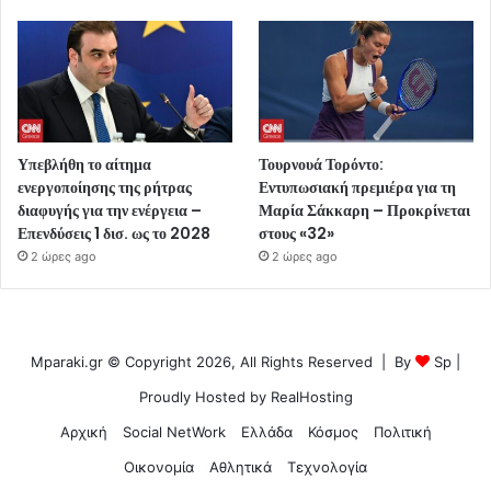
Υπεβλήθη το αίτημα
Τουρνουά Τορόντο:
ενεργοποίησης της ρήτρας
Εντυπωσιακή πρεμιέρα για τη
διαφυγής για την ενέργεια –
Μαρία Σάκκαρη – Προκρίνεται
Επενδύσεις 1 δισ. ως το 2028
στους «32»
2 ώρες ago
2 ώρες ago
Mparaki.gr © Copyright 2026, All Rights Reserved | By
Sp
|
Proudly Hosted by
RealHosting
Αρχική
Social NetWork
Ελλάδα
Κόσμος
Πολιτική
Οικονομία
Αθλητικά
Τεχνολογία