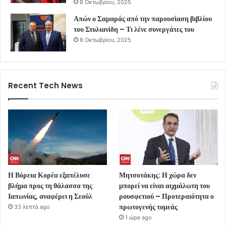
8 Οκτωβρίου, 2025
Απών ο Σαμαράς από την παρουσίαση βιβλίου
του Στυλιανίδη – Τι λένε συνεργάτες του
8 Οκτωβρίου, 2025
Recent Tech News
Η Βόρεια Κορέα εξαπέλυσε
Μητσοτάκης: Η χώρα δεν
βλήμα προς τη θάλασσα της
μπορεί να είναι αιχμάλωτη του
Ιαπωνίας, αναφέρει η Σεούλ
ρουσφετιού – Προτεραιότητα ο
πρωτογενής τομεάς
33 λεπτά ago
1 ώρα ago