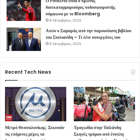
Ο Ρονάλντο είναι ο πρώτος
δισεκατομμυριούχος ποδοσφαιριστής
σύμφωνα με το Bloomberg
8 Οκτωβρίου, 2025
Απών ο Σαμαράς από την παρουσίαση βιβλίου
του Στυλιανίδη – Τι λένε συνεργάτες του
8 Οκτωβρίου, 2025
Recent Tech News
Μετρό Θεσσαλονίκης: Ξεκινούν
Τραγωδία στην Ταϊλάνδη:
τις επόμενες μέρες τα
Σκηνές τρόμου από ένοπλη