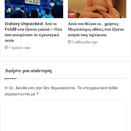
Galaxy Unpacked: Από το
Αυτό που θέλουν οι… χρήστες:
Fold8 στα έξυπνα γυαλιά – Όλα
Μεγαλύτερες οθόνες στα έξυπνα
όσα ανατρέπουν το τεχνολογικό
κινητά τους τηλέφωνα
τοπίο
1 εβδομάδα ago
7 ημέρες ago
Αφήστε μια απάντηση
Η ηλ. διεύθυνση σας δεν δημοσιεύεται.
Τα υποχρεωτικά πεδία
σημειώνονται με
*
Σ
χ
ό
λ