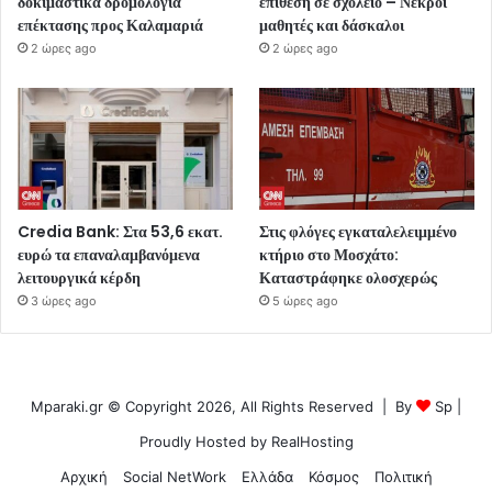
δοκιμαστικά δρομολόγια
επίθεση σε σχολείο – Νεκροί
επέκτασης προς Καλαμαριά
μαθητές και δάσκαλοι
2 ώρες ago
2 ώρες ago
Credia Bank: Στα 53,6 εκατ.
Στις φλόγες εγκαταλελειμμένο
ευρώ τα επαναλαμβανόμενα
κτήριο στο Μοσχάτο:
λειτουργικά κέρδη
Καταστράφηκε ολοσχερώς
3 ώρες ago
5 ώρες ago
Mparaki.gr © Copyright 2026, All Rights Reserved | By
Sp
|
Proudly Hosted by
RealHosting
Αρχική
Social NetWork
Ελλάδα
Κόσμος
Πολιτική