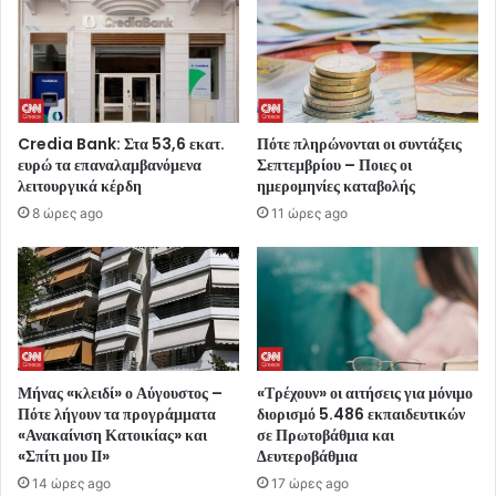
Credia Bank: Στα 53,6 εκατ.
Πότε πληρώνονται οι συντάξεις
ευρώ τα επαναλαμβανόμενα
Σεπτεμβρίου – Ποιες οι
λειτουργικά κέρδη
ημερομηνίες καταβολής
8 ώρες ago
11 ώρες ago
Μήνας «κλειδί» ο Αύγουστος –
«Τρέχουν» οι αιτήσεις για μόνιμο
Πότε λήγουν τα προγράμματα
διορισμό 5.486 εκπαιδευτικών
«Ανακαίνιση Κατοικίας» και
σε Πρωτοβάθμια και
«Σπίτι μου ΙΙ»
Δευτεροβάθμια
14 ώρες ago
17 ώρες ago