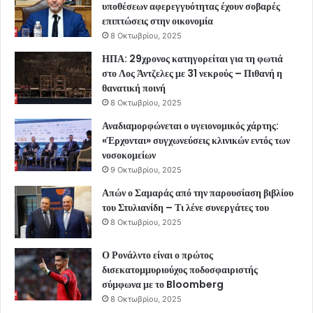
υποθέσεων αφερεγγυότητας έχουν σοβαρές
επιπτώσεις στην οικονομία
8 Οκτωβρίου, 2025
ΗΠΑ: 29χρονος κατηγορείται για τη φωτιά
στο Λος Άντζελες με 31 νεκρούς – Πιθανή η
θανατική ποινή
8 Οκτωβρίου, 2025
Αναδιαμορφώνεται ο υγειονομικός χάρτης:
«Έρχονται» συγχωνεύσεις κλινικών εντός των
νοσοκομείων
9 Οκτωβρίου, 2025
Απών ο Σαμαράς από την παρουσίαση βιβλίου
του Στυλιανίδη – Τι λένε συνεργάτες του
8 Οκτωβρίου, 2025
Ο Ρονάλντο είναι ο πρώτος
δισεκατομμυριούχος ποδοσφαιριστής
σύμφωνα με το Bloomberg
8 Οκτωβρίου, 2025