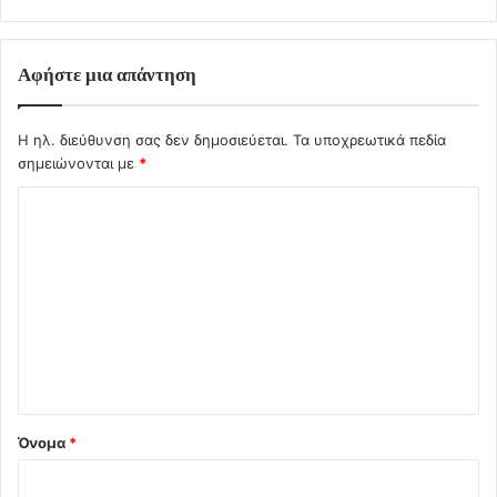
Αφήστε μια απάντηση
Η ηλ. διεύθυνση σας δεν δημοσιεύεται.
Τα υποχρεωτικά πεδία
σημειώνονται με
*
Σ
χ
ό
λ
ι
ο
*
Όνομα
*