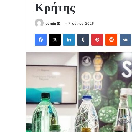
Κρήτης
Send
admin
7 Ιουνίου, 2026
an
Facebook
X
LinkedIn
Tumblr
Pinterest
Reddit
email