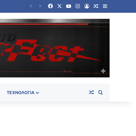
Facebook
X
YouTube
Instagram
Log In
Random Article
Sidebar
Στο «κόκκινο» η Μέση Ανατολή: Οι Χούθι χτύπησαν εγκατάσταση της Aramco – Νέο μήνυμα Αραγτσί σε ΗΠΑ
Random Article
Search for
ΤΕΧΝΟΛΟΓΊΑ