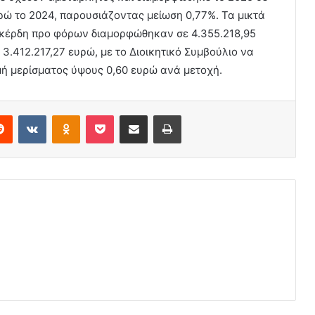
υρώ το 2024, παρουσιάζοντας μείωση 0,77%. Τα μικτά
α κέρδη προ φόρων διαμορφώθηκαν σε 4.355.218,95
3.412.217,27 ευρώ, με το Διοικητικό Συμβούλιο να
ομή μερίσματος ύψους 0,60 ευρώ ανά μετοχή.
erest
Reddit
VKontakte
Odnoklassniki
Pocket
Share via Email
Print