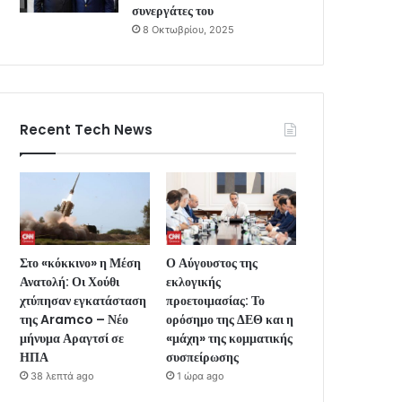
συνεργάτες του
8 Οκτωβρίου, 2025
Recent Tech News
Στο «κόκκινο» η Μέση
Ο Αύγουστος της
Ανατολή: Οι Χούθι
εκλογικής
χτύπησαν εγκατάσταση
προετοιμασίας: Το
της Aramco – Νέο
ορόσημο της ΔΕΘ και η
μήνυμα Αραγτσί σε
«μάχη» της κομματικής
ΗΠΑ
συσπείρωσης
38 λεπτά ago
1 ώρα ago