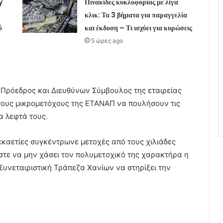
y
Πινακίδες κυκλοφορίας με λίγα
κλικ: Τα 3 βήματα για παραγγελία
ό
και έκδοση – Τι ισχύει για κυρώσεις
5 ώρες ago
Πρόεδρος και Διευθύνων Σύμβουλος της εταιρείας
ους μικρομετόχους της ΕΤΑΝΑΠ να πουλήσουν τις
α λεφτά τους.
δεκαετίες συγκέντρωνε μετοχές από τους χιλιάδες
στε να μην χάσει τον πολυμετοχικό της χαρακτήρα η
Συνεταιριστική Τράπεζα Χανίων να στηρίξει την