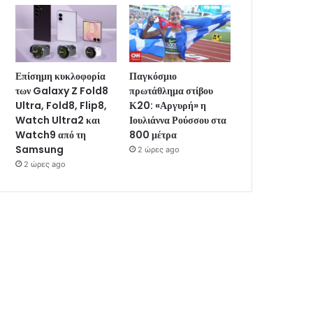
Επίσημη κυκλοφορία
Παγκόσμιο
των Galaxy Z Fold8
πρωτάθλημα στίβου
Ultra, Fold8, Flip8,
Κ20: «Αργυρή» η
Watch Ultra2 και
Ιουλιάννα Ρούσσου στα
Watch9 από τη
800 μέτρα
Samsung
2 ώρες ago
2 ώρες ago