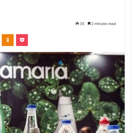
35
2 minutes read
VKontakte
Odnoklassniki
Pocket