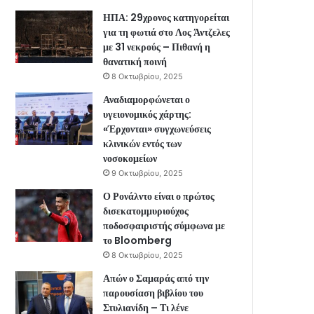
ΗΠΑ: 29χρονος κατηγορείται
για τη φωτιά στο Λος Άντζελες
με 31 νεκρούς – Πιθανή η
θανατική ποινή
8 Οκτωβρίου, 2025
Αναδιαμορφώνεται ο
υγειονομικός χάρτης:
«Έρχονται» συγχωνεύσεις
κλινικών εντός των
νοσοκομείων
9 Οκτωβρίου, 2025
Ο Ρονάλντο είναι ο πρώτος
δισεκατομμυριούχος
ποδοσφαιριστής σύμφωνα με
το Bloomberg
8 Οκτωβρίου, 2025
Απών ο Σαμαράς από την
παρουσίαση βιβλίου του
Στυλιανίδη – Τι λένε