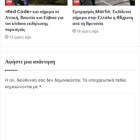
«Red Code» και σήμερα σε
Εμπρησμός Marfin: Εκδίδεται
Αττική, Βοιωτία και Εύβοια για
σήμερα στην Ελλάδα η 46χρονη
τον κίνδυνο εκδήλωσης
από τη Βρετανία
πυρκαγιάς
16 ώρες ago
13 ώρες ago
Αφήστε μια απάντηση
Η ηλ. διεύθυνση σας δεν δημοσιεύεται.
Τα υποχρεωτικά πεδία
σημειώνονται με
*
Σ
χ
ό
λ
ι