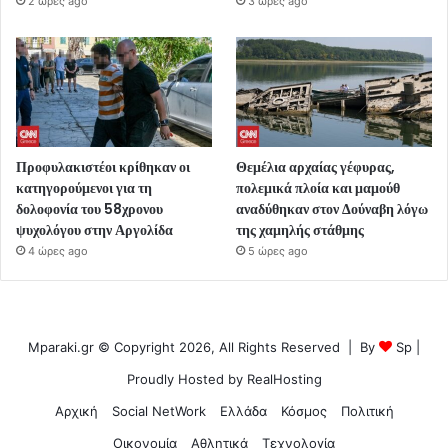
2 ώρες ago
3 ώρες ago
Προφυλακιστέοι κρίθηκαν οι
Θεμέλια αρχαίας γέφυρας,
κατηγορούμενοι για τη
πολεμικά πλοία και μαμούθ
δολοφονία του 58χρονου
αναδύθηκαν στον Δούναβη λόγω
ψυχολόγου στην Αργολίδα
της χαμηλής στάθμης
4 ώρες ago
5 ώρες ago
Mparaki.gr © Copyright 2026, All Rights Reserved | By
Sp
|
Proudly Hosted by
RealHosting
Αρχική
Social NetWork
Ελλάδα
Κόσμος
Πολιτική
Οικονομία
Αθλητικά
Τεχνολογία