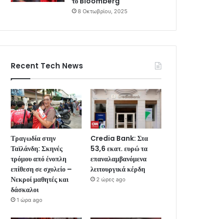
το Bloomberg
8 Οκτωβρίου, 2025
Recent Tech News
Τραγωδία στην
Credia Bank: Στα
Ταϊλάνδη: Σκηνές
53,6 εκατ. ευρώ τα
τρόμου από ένοπλη
επαναλαμβανόμενα
επίθεση σε σχολείο –
λειτουργικά κέρδη
Νεκροί μαθητές και
2 ώρες ago
δάσκαλοι
1 ώρα ago