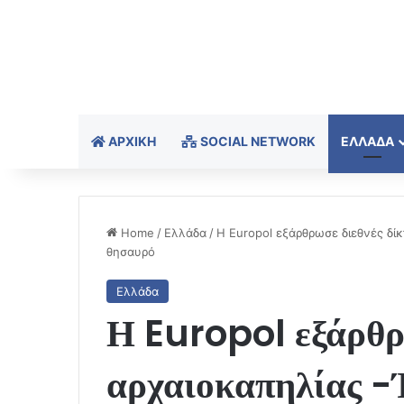
ΑΡΧΙΚΉ
SOCIAL NETWORK
ΕΛΛΆΔΑ
Home
/
Ελλάδα
/
Η Europol εξάρθρωσε διεθνές δί
θησαυρό
Ελλάδα
Η Europol εξάρθρ
αρχαιοκαπηλίας -