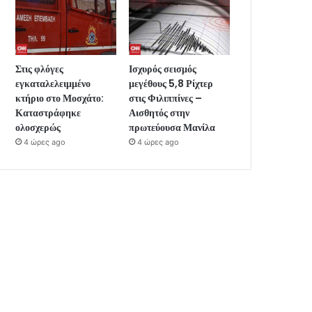
Στις φλόγες
Ισχυρός σεισμός
εγκαταλελειμμένο
μεγέθους 5,8 Ρίχτερ
κτήριο στο Μοσχάτο:
στις Φιλιππίνες –
Καταστράφηκε
Αισθητός στην
ολοσχερώς
πρωτεύουσα Μανίλα
4 ώρες ago
4 ώρες ago