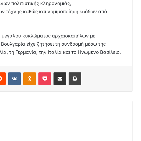
νων πολιτιστικής κληρονομιάς,
ν τέχνης καθώς και νομιμοποίηση εσόδων από
η μεγάλου κυκλώματος αρχαιοκαπήλων με
 Βουλγαρία είχε ζητήσει τη συνδρομή μέσω της
ία, τη Γερμανία, την Ιταλία και το Ηνωμένο Βασίλειο.
erest
Reddit
VKontakte
Odnoklassniki
Pocket
Share via Email
Print