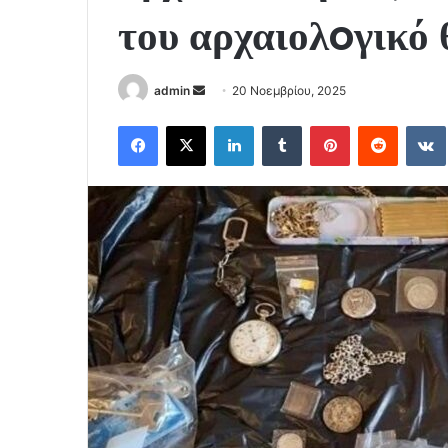
του αρχαιολoγικό
Send
admin
20 Νοεμβρίου, 2025
an
Facebook
X
LinkedIn
Tumblr
Pinterest
Reddit
email