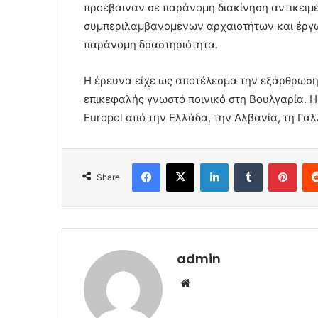
προέβαιναν σε παράνομη διακίνηση αντικειμέ
συμπεριλαμβανομένων αρχαιοτήτων και έργω
παράνομη δραστηριότητα.
Η έρευνα είχε ως αποτέλεσμα την εξάρθρωσ
επικεφαλής γνωστό ποινικό στη Βουλγαρία. Η
Europol από την Ελλάδα, την Αλβανία, τη Γαλλ
Facebook
X
LinkedIn
Tumblr
Pint
Share
admin
Website