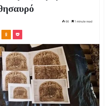
 θησαυρό
66
1 minute read
VKontakte
Odnoklassniki
Pocket