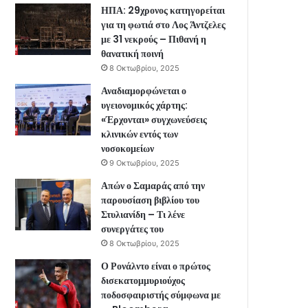
ΗΠΑ: 29χρονος κατηγορείται
για τη φωτιά στο Λος Άντζελες
με 31 νεκρούς – Πιθανή η
θανατική ποινή
8 Οκτωβρίου, 2025
Αναδιαμορφώνεται ο
υγειονομικός χάρτης:
«Έρχονται» συγχωνεύσεις
κλινικών εντός των
νοσοκομείων
9 Οκτωβρίου, 2025
Απών ο Σαμαράς από την
παρουσίαση βιβλίου του
Στυλιανίδη – Τι λένε
συνεργάτες του
8 Οκτωβρίου, 2025
Ο Ρονάλντο είναι ο πρώτος
δισεκατομμυριούχος
ποδοσφαιριστής σύμφωνα με