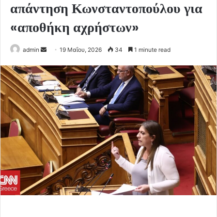
απάντηση Κωνσταντοπούλου για
«αποθήκη αχρήστων»
Send
admin
19 Μαΐου, 2026
34
1 minute read
an
email