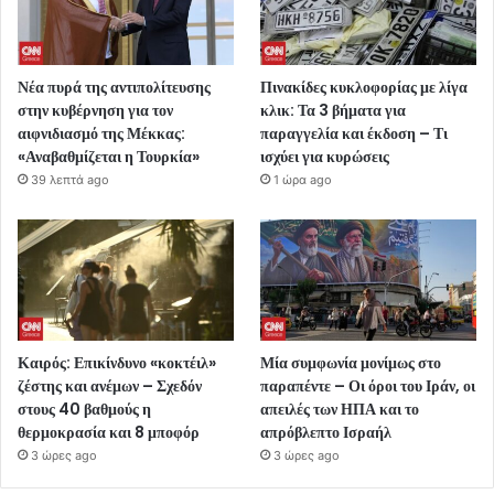
Νέα πυρά της αντιπολίτευσης
Πινακίδες κυκλοφορίας με λίγα
στην κυβέρνηση για τον
κλικ: Τα 3 βήματα για
αιφνιδιασμό της Μέκκας:
παραγγελία και έκδοση – Τι
«Αναβαθμίζεται η Τουρκία»
ισχύει για κυρώσεις
39 λεπτά ago
1 ώρα ago
Καιρός: Επικίνδυνο «κοκτέιλ»
Μία συμφωνία μονίμως στο
ζέστης και ανέμων – Σχεδόν
παραπέντε – Οι όροι του Ιράν, οι
στους 40 βαθμούς η
απειλές των ΗΠΑ και το
θερμοκρασία και 8 μποφόρ
απρόβλεπτο Ισραήλ
3 ώρες ago
3 ώρες ago