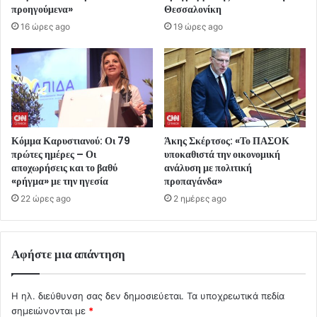
προηγούμενα»
Θεσσαλονίκη
16 ώρες ago
19 ώρες ago
Κόμμα Καρυστιανού: Οι 79
Άκης Σκέρτσος: «Το ΠΑΣΟΚ
πρώτες ημέρες – Οι
υποκαθιστά την οικονομική
αποχωρήσεις και το βαθύ
ανάλυση με πολιτική
«ρήγμα» με την ηγεσία
προπαγάνδα»
22 ώρες ago
2 ημέρες ago
Αφήστε μια απάντηση
Η ηλ. διεύθυνση σας δεν δημοσιεύεται.
Τα υποχρεωτικά πεδία
σημειώνονται με
*