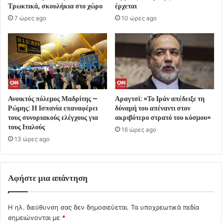
Τρωκτικά, σκουλήκια στο χώρο
έρχεται
7 ώρες ago
10 ώρες ago
Ανοικτός πόλεμος Μαδρίτης –
Αραγτσί: «Το Ιράν απέδειξε τη
Ρώμης: Η Ισπανία επαναφέρει
δύναμή του απέναντι στον
τους συνοριακούς ελέγχους για
ακριβότερο στρατό του κόσμου»
τους Ιταλούς
16 ώρες ago
13 ώρες ago
Αφήστε μια απάντηση
Η ηλ. διεύθυνση σας δεν δημοσιεύεται.
Τα υποχρεωτικά πεδία
σημειώνονται με
*