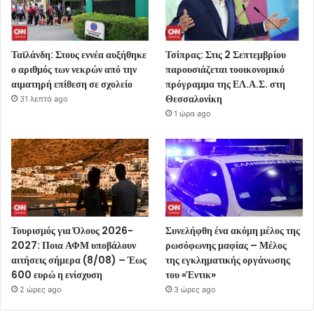
Ταϊλάνδη: Στους εννέα αυξήθηκε
Τσίπρας: Στις 2 Σεπτεμβρίου
ο αριθμός των νεκρών από την
παρουσιάζεται τοοικονομικό
αιματηρή επίθεση σε σχολείο
πρόγραμμα της ΕΛ.Α.Σ. στη
Θεσσαλονίκη
31 λεπτά ago
1 ώρα ago
Τουρισμός για Όλους 2026-
Συνελήφθη ένα ακόμη μέλος της
2027: Ποια ΑΦΜ υποβάλουν
ρωσόφωνης μαφίας – Μέλος
αιτήσεις σήμερα (8/08) – Έως
της εγκληματικής οργάνωσης
600 ευρώ η ενίσχυση
του «Έντικ»
2 ώρες ago
3 ώρες ago