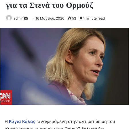
για τα Στενά του Ορμούζ
Send
admin
16 Μαρτίου, 2026
53
1 minute read
an
email
Η
Κάγια Κάλας
, αναφερόμενη στην αντιμετώπιση του
κλεισίματος των στενών του Ορμούζ δήλωσε ότι