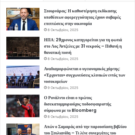
Στουρνάρας: Η καθυστέρηση εκδίκασης
υποθέσεων αφερεγγυότητας έχουν σοβαρές
επιπτώσεις στην οικονομία
8 Οκτωβρίου, 2025
ΗΠΑ: 29χρονος κατηγορείται για τη φωτιά
στο Λος Άντζελες με 31 νεκρούς – Πιθανή η
θανατική ποινή
8 Οκτωβρίου, 2025
Αναδιαμορφώνεται ο υγειονομικός χάρτης:
«Έρχονται» συγχωνεύσεις κλινικών εντός των
νοσοκομείων
9 Οκτωβρίου, 2025
Ο Ρονάλντο είναι ο πρώτος
δισεκατομμυριούχος ποδοσφαιριστής
σύμφωνα με το Bloomberg
8 Οκτωβρίου, 2025
Απών ο Σαμαράς από την παρουσίαση βιβλίου
του Στυλιανίδη – Τι λένε συνεργάτες του