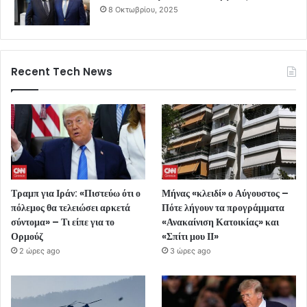
8 Οκτωβρίου, 2025
Recent Tech News
Τραμπ για Ιράν: «Πιστεύω ότι ο
Μήνας «κλειδί» ο Αύγουστος –
πόλεμος θα τελειώσει αρκετά
Πότε λήγουν τα προγράμματα
σύντομα» – Τι είπε για το
«Ανακαίνιση Κατοικίας» και
Ορμούζ
«Σπίτι μου ΙΙ»
2 ώρες ago
3 ώρες ago