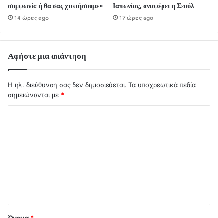
συμφωνία ή θα σας χτυπήσουμε»
Ιαπωνίας, αναφέρει η Σεούλ
14 ώρες ago
17 ώρες ago
Αφήστε μια απάντηση
Η ηλ. διεύθυνση σας δεν δημοσιεύεται.
Τα υποχρεωτικά πεδία
σημειώνονται με
*
Σ
χ
ό
λ
ι
ο
*
Όνομα
*