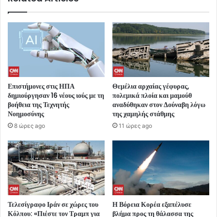
Επιστήμονες στις ΗΠΑ
Θεμέλια αρχαίας γέφυρας,
δημιούργησαν 16 νέους ιούς με τη
πολεμικά πλοία και μαμούθ
βοήθεια της Τεχνητής
αναδύθηκαν στον Δούναβη λόγω
Νοημοσύνης
της χαμηλής στάθμης
8 ώρες ago
11 ώρες ago
Τελεσίγραφο Ιράν σε χώρες του
Η Βόρεια Κορέα εξαπέλυσε
Κόλπου: «Πιέστε τον Τραμπ για
βλήμα προς τη θάλασσα της