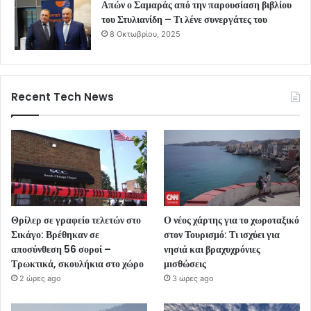
Απών ο Σαμαράς από την παρουσίαση βιβλίου
του Στυλιανίδη – Τι λένε συνεργάτες του
8 Οκτωβρίου, 2025
Recent Tech News
Θρίλερ σε γραφείο τελετών στο
Ο νέος χάρτης για το χωροταξικό
Σικάγο: Βρέθηκαν σε
στον Τουρισμό: Τι ισχύει για
αποσύνθεση 56 σοροί –
νησιά και βραχυχρόνιες
Τρωκτικά, σκουλήκια στο χώρο
μισθώσεις
2 ώρες ago
3 ώρες ago