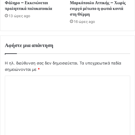
Φάληρο – Εκκενώνεται
Μαρκόπουλο Αττικής – Χωρίς
προληπτικά πολυκατοικία
ενεργό μέτωπο η φωτιά κοντά
στη Θέρμη
13 ώρες ago
16 ώρες ago
Αφήστε μια απάντηση
Η ηλ. διεύθυνση σας δεν δημοσιεύεται.
Τα υποχρεωτικά πεδία
σημειώνονται με
*
Σ
χ
ό
λ
ι
ο
*