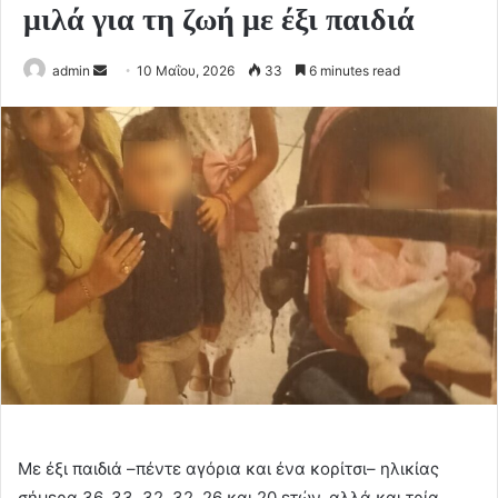
μιλά για τη ζωή με έξι παιδιά
Send
admin
10 Μαΐου, 2026
33
6 minutes read
an
email
Με έξι παιδιά –πέντε αγόρια και ένα κορίτσι– ηλικίας
σήμερα 36, 33, 32, 32, 26 και 20 ετών, αλλά και τρία