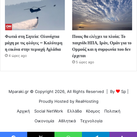
Φωτιά στη Σητεία: Ολονύχτια
Ποιος θα ελέγχει τα πλοία; Το
μάχη με τις φλόγες – Καλύτερη
παιχνίδι ΗΠΑ, Ιράν, Ομάν για το
η εικόνα στην περιοχή Αχλάδια
Ορμούζ και η συμφωνία που δεν
έρχεται
4 ώρες ago
5 ώρες ago
Mparaki.gr © Copyright 2026, All Rights Reserved | By
Sp
|
Proudly Hosted by
RealHosting
Αρχική
Social NetWork
Ελλάδα
Κόσμος
Πολιτική
Οικονομία
Αθλητικά
Τεχνολογία