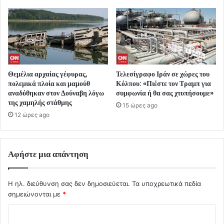
Θεμέλια αρχαίας γέφυρας,
Τελεσίγραφο Ιράν σε χώρες του
πολεμικά πλοία και μαμούθ
Κόλπου: «Πιέστε τον Τραμπ για
αναδύθηκαν στον Δούναβη λόγω
συμφωνία ή θα σας χτυπήσουμε»
της χαμηλής στάθμης
15 ώρες ago
12 ώρες ago
Αφήστε μια απάντηση
Η ηλ. διεύθυνση σας δεν δημοσιεύεται.
Τα υποχρεωτικά πεδία
σημειώνονται με
*
Σ