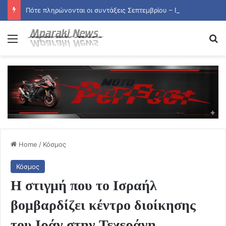
Πότε πληρώνονται οι συντάξεις Σεπτεμβρίου – Ποιες οι ημερομηνίες καταβολής
Menu
Se
Home
/
Κόσμος
Κόσμος
Η στιγμή που το Ισραήλ
βομβαρδίζει κέντρο διοίκησης
του Ιράν στην Τεχεράνη