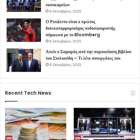
νοσοκομείων
9 Οκτωβρίου, 2025
Ο Ρονάλντο είναι ο πρώτος
δισεκατομμυριούχος ποδοσφαιριστής
σύμφωνα με το Bloomberg
8 Οκτωβρίου, 2025
Απών ο Σαμαράς από την παρουσίαση βιβλίου
του Στυλιανίδη – Τι λένε συνεργάτες του
8 Οκτωβρίου, 2025
Recent Tech News