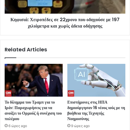
Κηφισιά: Χειροπέδες σε 22χρονο που οδηγούσε με 197
χιλιόμετρα και χωρίς άδεια οδήγησης
Related Articles
Το δίλημμα του Τραμπ για το
Επιστήμονες στις ΗΠΑ
Ιράν: Παραχωρήσεις για να
δημιούργησαν 16 νέους ιούς με τη
ανοίξει το Ορμούζ ή συνέχιση του
βοήθεια της Τεχνητής
πολέμου
Νοημοσύνης
6 ώρες ago
9 ώρες ago