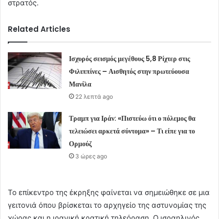
στρατός.
Related Articles
Ισχυρός σεισμός μεγέθους 5,8 Ρίχτερ στις
Φιλιππίνες – Αισθητός στην πρωτεύουσα
Μανίλα
22 λεπτά ago
Τραμπ για Ιράν: «Πιστεύω ότι ο πόλεμος θα
τελειώσει αρκετά σύντομα» – Τι είπε για το
Ορμούζ
3 ώρες ago
Το επίκεντρο της έκρηξης φαίνεται να σημειώθηκε σε μια
γειτονιά όπου βρίσκεται το αρχηγείο της αστυνομίας της
χώρας και η ιρανική κρατική τηλεόραση. Ο ισραηλινός