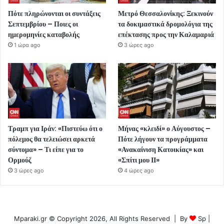
Πότε πληρώνονται οι συντάξεις
Μετρό Θεσσαλονίκης: Ξεκινούν
Σεπτεμβρίου – Ποιες οι
τα δοκιμαστικά δρομολόγια της
ημερομηνίες καταβολής
επέκτασης προς την Καλαμαριά
1 ώρα ago
3 ώρες ago
Τραμπ για Ιράν: «Πιστεύω ότι ο
Μήνας «κλειδί» ο Αύγουστος –
πόλεμος θα τελειώσει αρκετά
Πότε λήγουν τα προγράμματα
σύντομα» – Τι είπε για το
«Ανακαίνιση Κατοικίας» και
Ορμούζ
«Σπίτι μου ΙΙ»
3 ώρες ago
4 ώρες ago
Mparaki.gr © Copyright 2026, All Rights Reserved | By
Sp
|