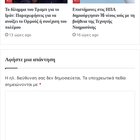
Το δίλημμα του Τραμπ για το
Επιστήμονες στις ΗΠΑ
Ιράν: Παραχωρήσεις για να
δημιούργησαν 16 νέους ιούς με τη
ανοίξει το Ορμούζ ή συνέχιση του
βοήθεια της Τεχνητής
πολέμου
Νοημοσύνης
13 ώρες ago
16 ώρες ago
Αφήστε μια απάντηση
Η ηλ. διεύθυνση σας δεν δημοσιεύεται.
Τα υποχρεωτικά πεδία
σημειώνονται με
*
Σ
χ
ό
λ
ι