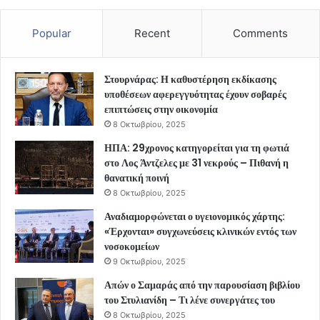
Popular
Recent
Comments
Στουρνάρας: Η καθυστέρηση εκδίκασης
υποθέσεων αφερεγγυότητας έχουν σοβαρές
επιπτώσεις στην οικονομία
8 Οκτωβρίου, 2025
ΗΠΑ: 29χρονος κατηγορείται για τη φωτιά
στο Λος Άντζελες με 31 νεκρούς – Πιθανή η
θανατική ποινή
8 Οκτωβρίου, 2025
Αναδιαμορφώνεται ο υγειονομικός χάρτης:
«Έρχονται» συγχωνεύσεις κλινικών εντός των
νοσοκομείων
9 Οκτωβρίου, 2025
Απών ο Σαμαράς από την παρουσίαση βιβλίου
του Στυλιανίδη – Τι λένε συνεργάτες του
8 Οκτωβρίου, 2025