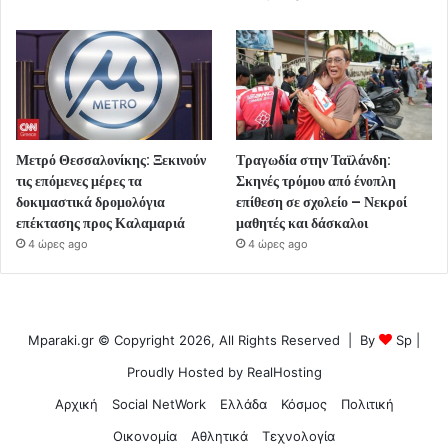
Μετρό Θεσσαλονίκης: Ξεκινούν
Τραγωδία στην Ταϊλάνδη:
τις επόμενες μέρες τα
Σκηνές τρόμου από ένοπλη
δοκιμαστικά δρομολόγια
επίθεση σε σχολείο – Νεκροί
επέκτασης προς Καλαμαριά
μαθητές και δάσκαλοι
4 ώρες ago
4 ώρες ago
Mparaki.gr © Copyright 2026, All Rights Reserved | By
Sp
|
Proudly Hosted by
RealHosting
Αρχική
Social NetWork
Ελλάδα
Κόσμος
Πολιτική
Οικονομία
Αθλητικά
Τεχνολογία