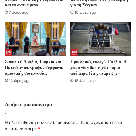
και τα αντικείμενα
για τη Σένγκεν
7 ώρες ago
10 ώρες ago
Σαουδική Αραβία, Τουρκία και
Προεδρικές εκλογές Γαλλία: Η
Πακιστάν υπέγραψαν συμφωνία
χώρα «δεν θα ανεχθεί καμιά
αμυντικής συνεργασίας
απόπειρα ξένης ανάμειξης»
13 ώρες ago
15 ώρες ago
Αφήστε μια απάντηση
Η ηλ. διεύθυνση σας δεν δημοσιεύεται.
Τα υποχρεωτικά πεδία
σημειώνονται με
*