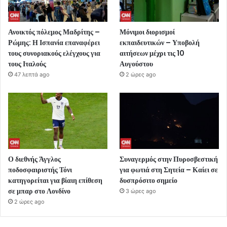
Ανοικτός πόλεμος Μαδρίτης –
Μόνιμοι διορισμοί
Ρώμης: Η Ισπανία επαναφέρει
εκπαιδευτικών – Υποβολή
τους συνοριακούς ελέγχους για
αιτήσεων μέχρι τις 10
τους Ιταλούς
Αυγούστου
47 λεπτά ago
2 ώρες ago
Ο διεθνής Άγγλος
Συναγερμός στην Πυροσβεστική
ποδοσφαιριστής Τόνι
για φωτιά στη Σητεία – Καίει σε
κατηγορείται για βίαιη επίθεση
δυσπρόσιτο σημείο
σε μπαρ στο Λονδίνο
3 ώρες ago
2 ώρες ago