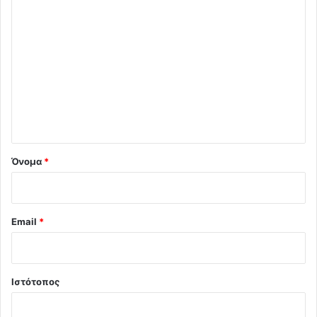
Σ
χ
ό
λ
ι
ο
*
Όνομα
*
Email
*
Ιστότοπος