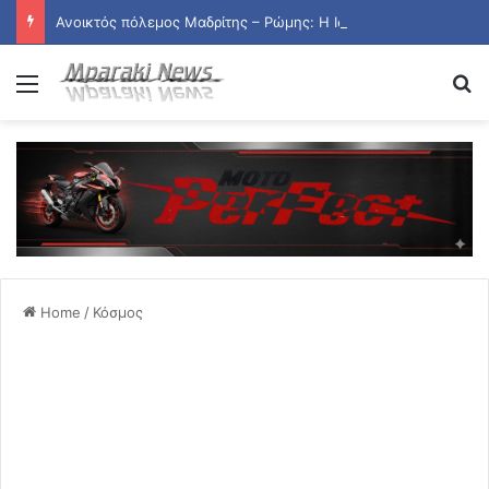
Ανοικτός πόλεμος Μαδρίτης – Ρώμης: Η Ισπανία επαναφέρει τους συνοριακούς ελέγχους για τους Ιταλούς
Menu
Se
Home
/
Κόσμος