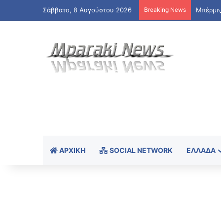
Σάββατο, 8 Αυγούστου 2026
Breaking News
Μπέρμιγ
ΑΡΧΙΚΉ
SOCIAL NETWORK
ΕΛΛΆΔΑ