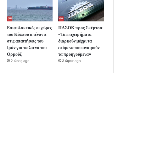
Επιφυλακτικές οι χώρες
ΠΑΣΟΚ προς Σκέρτσο:
του Κόλπου απέναντι
«Τα επιχειρήματα
στις απαιτήσεις του
διαρκούν μέχρι τα
Ιράν για τα Στενά του
επόμενα που αναιρούν
Ορμούζ
τα προηγούμενα»
2 ώρες ago
3 ώρες ago