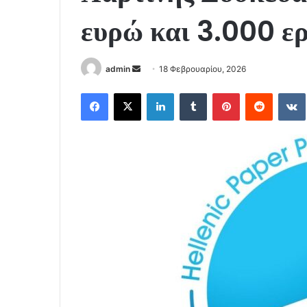
ευρώ και 3.000 ε
Send
admin
18 Φεβρουαρίου, 2026
an
Facebook
X
LinkedIn
Tumblr
Pinterest
Reddit
email