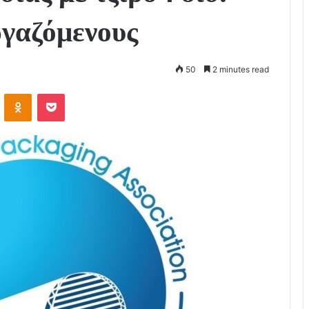
ργαζόμενους
50
2 minutes read
VKontakte
Odnoklassniki
Pocket