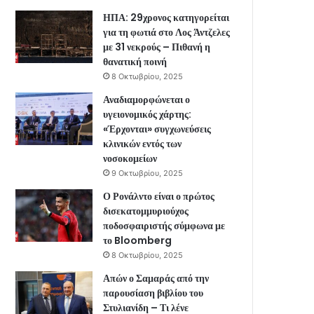
ΗΠΑ: 29χρονος κατηγορείται
για τη φωτιά στο Λος Άντζελες
με 31 νεκρούς – Πιθανή η
θανατική ποινή
8 Οκτωβρίου, 2025
Αναδιαμορφώνεται ο
υγειονομικός χάρτης:
«Έρχονται» συγχωνεύσεις
κλινικών εντός των
νοσοκομείων
9 Οκτωβρίου, 2025
Ο Ρονάλντο είναι ο πρώτος
δισεκατομμυριούχος
ποδοσφαιριστής σύμφωνα με
το Bloomberg
8 Οκτωβρίου, 2025
Απών ο Σαμαράς από την
παρουσίαση βιβλίου του
Στυλιανίδη – Τι λένε