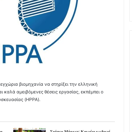
 εγχώρια βιομηχανία να στηρίξει την ελληνική
ι καλά αμειβόμενες θέσεις εργασίας, εκπέμπει ο
σκευασίας (HPPA).
μα
Σούπερ Μάρκετ: Και νέοι κωδικοί