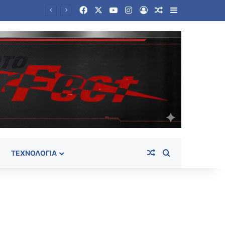
Facebook
X
YouTube
Instagram
Log In
Random Article
Sidebar
ου
Random Article
Search for
ΤΕΧΝΟΛΟΓΊΑ