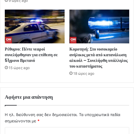
9 ώρες ago
Ρέθυμνο: Πέντε νεαροί
Κομοτηνή: Στο νοσοκομείο
συνελήφθησαν για επίθεση σε
ανήλικος μετά από κατανάλωση
51χρονο Βρετανό
αλκοόλ – Συνελήφθη υπάλληλος
του καταστήματος
15 ώρες ago
18 ώρες ago
Αφήστε μια απάντηση
Η ηλ. διεύθυνση σας δεν δημοσιεύεται.
Τα υποχρεωτικά πεδία
σημειώνονται με
*
Σ