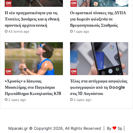
Η νέα πραγματικότητα για τις
Οι οριστικοί πίνακες της ΔΥΠΑ
Ένοπλες Δυνάμεις και η εθνική
για δωρεάν φιλοξενία σε
αμυντική αρχιτεκτονική
Βρεφονηπιακούς Σταθμούς
43 λεπτά ago
1 ώρα ago
«Χρυσός» ο Ιάσωνας
Τέλος στα αντίγραφα ασφαλείας
Μουσελίμης στο Παγκόσμιο
φωτογραφιών από τη Google
Πρωτάθλημα Κωπηλασίας Κ19
στις 10 Αυγούστου
2 ώρες ago
2 ώρες ago
Mparaki.gr © Copyright 2026, All Rights Reserved | By
Sp
|