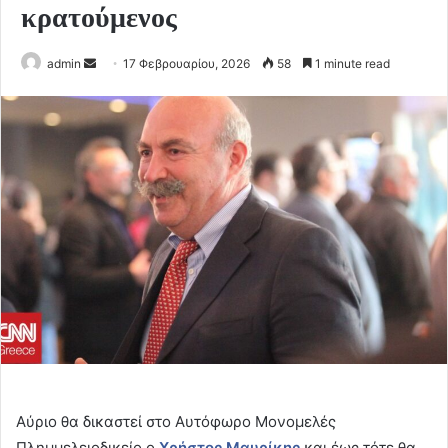
κρατούμενος
Send
admin
17 Φεβρουαρίου, 2026
58
1 minute read
an
email
Αύριο θα δικαστεί στο Αυτόφωρο Μονομελές
Πλημμελειοδικείο ο
Χρήστος Μαυρίκης
και έως τότε θα