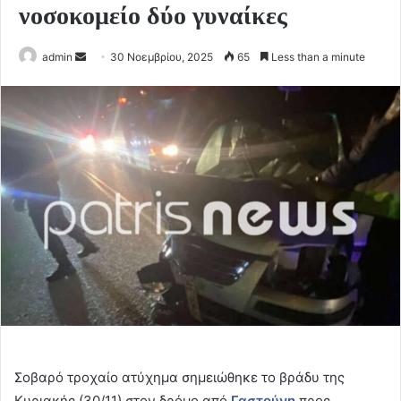
νοσοκομείο δύο γυναίκες
Send
admin
30 Νοεμβρίου, 2025
65
Less than a minute
an
email
Σοβαρό τροχαίο ατύχημα σημειώθηκε το βράδυ της
Κυριακής (30/11) στον δρόμο από
Γαστούνη
προς