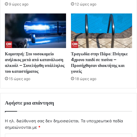
9 ώρες ago
12 ώρες ago
Κομοτηνή: Στο νοσοκομείο
Τραγωδία στην Πάρο: Πνίγηκε
ανήλικος μετά από κατανάλωση
4χρονο παιδί σε πισίνα –
αλκοόλ – Συνελήφθη υπάλληλος
Προσήχθησαν ιδιοκτήτης και
του καταστήματος
γονείς
15 ώρες ago
18 ώρες ago
Αφήστε μια απάντηση
Η ηλ. διεύθυνση σας δεν δημοσιεύεται.
Τα υποχρεωτικά πεδία
σημειώνονται με
*