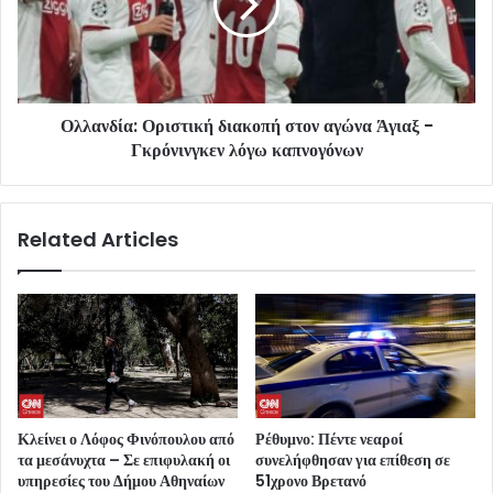
Ολλανδία: Οριστική διακοπή στον αγώνα Άγιαξ -
Γκρόνινγκεν λόγω καπνογόνων
Related Articles
Κλείνει ο Λόφος Φινόπουλου από
Ρέθυμνο: Πέντε νεαροί
τα μεσάνυχτα – Σε επιφυλακή οι
συνελήφθησαν για επίθεση σε
υπηρεσίες του Δήμου Αθηναίων
51χρονο Βρετανό