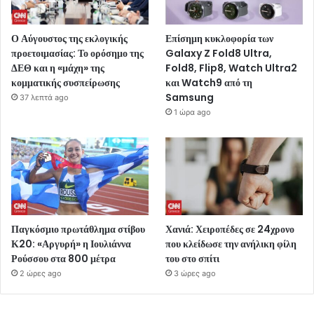
Ο Αύγουστος της εκλογικής
Επίσημη κυκλοφορία των
προετοιμασίας: Το ορόσημο της
Galaxy Z Fold8 Ultra,
ΔΕΘ και η «μάχη» της
Fold8, Flip8, Watch Ultra2
κομματικής συσπείρωσης
και Watch9 από τη
Samsung
37 λεπτά ago
1 ώρα ago
Παγκόσμιο πρωτάθλημα στίβου
Χανιά: Χειροπέδες σε 24χρονο
Κ20: «Αργυρή» η Ιουλιάννα
που κλείδωσε την ανήλικη φίλη
Ρούσσου στα 800 μέτρα
του στο σπίτι
2 ώρες ago
3 ώρες ago