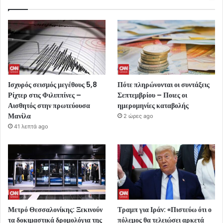
Ισχυρός σεισμός μεγέθους 5,8
Πότε πληρώνονται οι συντάξεις
Ρίχτερ στις Φιλιππίνες –
Σεπτεμβρίου – Ποιες οι
Αισθητός στην πρωτεύουσα
ημερομηνίες καταβολής
Μανίλα
2 ώρες ago
41 λεπτά ago
Μετρό Θεσσαλονίκης: Ξεκινούν
Τραμπ για Ιράν: «Πιστεύω ότι ο
τα δοκιμαστικά δρομολόγια της
πόλεμος θα τελειώσει αρκετά