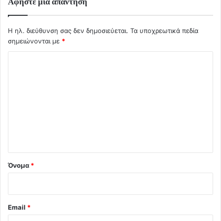
Αφήστε μια απάντηση
Η ηλ. διεύθυνση σας δεν δημοσιεύεται.
Τα υποχρεωτικά πεδία
σημειώνονται με
*
Σ
χ
ό
λ
ι
ο
*
Όνομα
*
Email
*