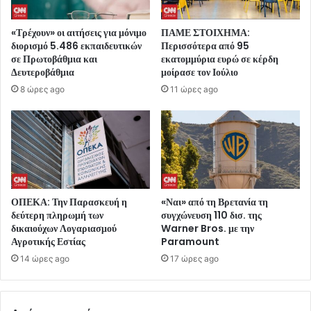
«Τρέχουν» οι αιτήσεις για μόνιμο
ΠΑΜΕ ΣΤΟΙΧΗΜΑ:
διορισμό 5.486 εκπαιδευτικών
Περισσότερα από 95
σε Πρωτοβάθμια και
εκατομμύρια ευρώ σε κέρδη
Δευτεροβάθμια
μοίρασε τον Ιούλιο
8 ώρες ago
11 ώρες ago
ΟΠΕΚΑ: Την Παρασκευή η
«Ναι» από τη Βρετανία τη
δεύτερη πληρωμή των
συγχώνευση 110 δισ. της
δικαιούχων Λογαριασμού
Warner Bros. με την
Αγροτικής Εστίας
Paramount
14 ώρες ago
17 ώρες ago