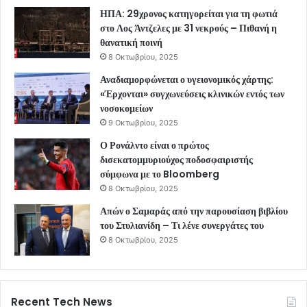
ΗΠΑ: 29χρονος κατηγορείται για τη φωτιά
στο Λος Άντζελες με 31 νεκρούς – Πιθανή η
θανατική ποινή
8 Οκτωβρίου, 2025
Αναδιαμορφώνεται ο υγειονομικός χάρτης:
«Έρχονται» συγχωνεύσεις κλινικών εντός των
νοσοκομείων
9 Οκτωβρίου, 2025
Ο Ρονάλντο είναι ο πρώτος
δισεκατομμυριούχος ποδοσφαιριστής
σύμφωνα με το Bloomberg
8 Οκτωβρίου, 2025
Απών ο Σαμαράς από την παρουσίαση βιβλίου
του Στυλιανίδη – Τι λένε συνεργάτες του
8 Οκτωβρίου, 2025
Recent Tech News