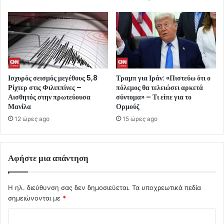
Ισχυρός σεισμός μεγέθους 5,8
Τραμπ για Ιράν: «Πιστεύω ότι ο
Ρίχτερ στις Φιλιππίνες –
πόλεμος θα τελειώσει αρκετά
Αισθητός στην πρωτεύουσα
σύντομα» – Τι είπε για το
Μανίλα
Ορμούζ
12 ώρες ago
15 ώρες ago
Αφήστε μια απάντηση
Η ηλ. διεύθυνση σας δεν δημοσιεύεται.
Τα υποχρεωτικά πεδία
σημειώνονται με
*
Σ