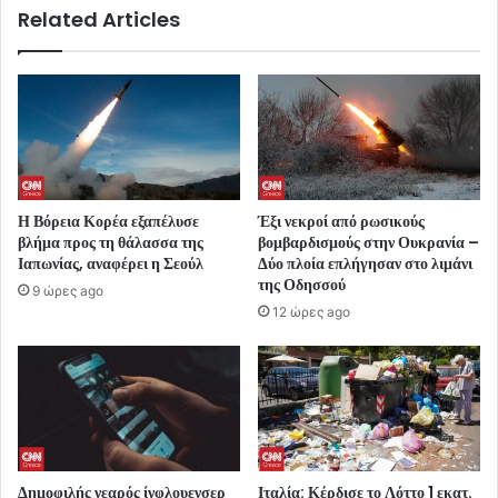
Related Articles
Η Βόρεια Κορέα εξαπέλυσε
Έξι νεκροί από ρωσικούς
βλήμα προς τη θάλασσα της
βομβαρδισμούς στην Ουκρανία –
Ιαπωνίας, αναφέρει η Σεούλ
Δύο πλοία επλήγησαν στο λιμάνι
της Οδησσού
9 ώρες ago
12 ώρες ago
Δημοφιλής νεαρός ίνφλουενσερ
Ιταλία: Κέρδισε το Λόττο 1 εκατ.