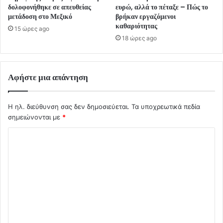
δολοφονήθηκε σε απευθείας
ευρώ, αλλά το πέταξε – Πώς το
μετάδοση στο Μεξικό
βρήκαν εργαζόμενοι
καθαριότητας
15 ώρες ago
18 ώρες ago
Αφήστε μια απάντηση
Η ηλ. διεύθυνση σας δεν δημοσιεύεται.
Τα υποχρεωτικά πεδία
σημειώνονται με
*
Σ
χ
ό
λ
ι
ο