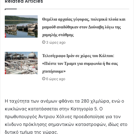
Related Articles
Θεμέλια αρχαίας γέφυρας, πολεμικά πλοία και
μαμούθ αναδύθηκαν στον Δούναβη λόγω της
χαμηλής στάθμης
3 ώρες ago
Τελεσίγραφο Ιράν σε χώρες του Κόλπου:
«Πιέστε τον Τραμπ για συμφωνία ή θα σας
χτυπήσουμε»
6 ώρες ago
Η ταχύτητα των ανέμων φθάνει τα 280 χλμ/ώρα, ενώ ο
κυκλώνας κατατάσσεται στην Κατηγορία 5. Ο
πρωθυπουργός Άντριου Χόλνες προειδοποίησε για τον
κίνδυνο πρόκλησης σημαντικών καταστροφών, ιδίως στο
δυτικό τμήμα της χώρας.