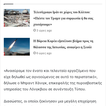
Τελεσίγραφο Ιράν σε χώρες του Κόλπου:
«Πιέστε τον Τραμπ για συμφωνία ή θα σας
χτυπήσουμε»
3 ώρες ago
Η Βόρεια Κορέα εξαπέλυσε βλήμα προς τη
θάλασσα της Ιαπωνίας, αναφέρει η Σεούλ
6 ώρες ago
«Ανασύραμε τον ένατο και τελευταίο εργαζόμενο που
είχε δηλωθεί ως αγνοούμενος σε αυτό το περιστατικό»,
δήλωσε ο Μπραντ Χάνιγκ, επικεφαλής της πυροσβεστικής
υπηρεσίας του Λόνγκβιου σε συνέντευξη Τύπου.
Διασώστες, οι οποίοι ξεκίνησαν μια μεγάλη επιχείρηση