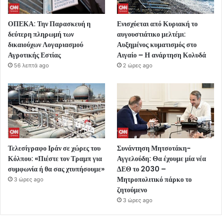
ΟΠΕΚΑ: Την Παρασκευή η
Ενισχύεται από Κυριακή το
δεύτερη πληρωμή των
αυγουστιάτικο μελτέμι:
δικαιούχων Λογαριασμού
Αυξημένος κυματισμός στο
Αγροτικής Εστίας
Αιγαίο – Η ανάρτηση Κολυδά
56 λεπτά ago
2 ώρες ago
Τελεσίγραφο Ιράν σε χώρες του
Συνάντηση Μητσοτάκη-
Κόλπου: «Πιέστε τον Τραμπ για
Αγγελούδη: Θα έχουμε μία νέα
συμφωνία ή θα σας χτυπήσουμε»
ΔΕΘ το 2030 –
Μητροπολιτικό πάρκο το
3 ώρες ago
ζητούμενο
3 ώρες ago