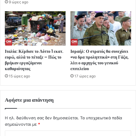
9 ώρες ago
Ιταλία: Κέρδισε το Λόττο 1 εκατ.
Ισραήλ: Ο στρατός θα συνεχίσει
ευρώ, αλλά το πέταξε – Πώς το
«να δρα προληπτικά» στη Γάζα,
βρήκαν εργαζόμενοι
λέει ο αρχηγός του γενικού
καθαριότητας
επιτελείου
15 ώρες ago
17 ώρες ago
Αφήστε μια απάντηση
Η ηλ. διεύθυνση σας δεν δημοσιεύεται.
Τα υποχρεωτικά πεδία
σημειώνονται με
*
Σ