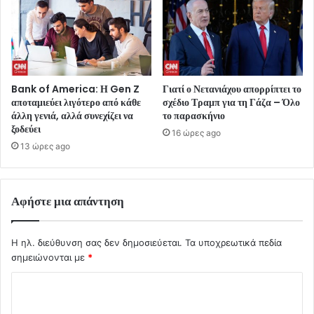
Bank of America: Η Gen Z
Γιατί ο Νετανιάχου απορρίπτει το
αποταμιεύει λιγότερο από κάθε
σχέδιο Τραμπ για τη Γάζα – Όλο
άλλη γενιά, αλλά συνεχίζει να
το παρασκήνιο
ξοδεύει
16 ώρες ago
13 ώρες ago
Αφήστε μια απάντηση
Η ηλ. διεύθυνση σας δεν δημοσιεύεται.
Τα υποχρεωτικά πεδία
σημειώνονται με
*
Σ
χ