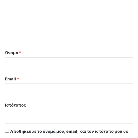
ό
λ
ι
ο
*
Όνομα
*
Email
*
Ιστότοπος
Αποθήκευσε το όνομά μου, email, και τον ιστότοπο μου σε