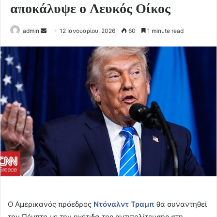
αποκάλυψε ο Λευκός Οίκος
Send
admin
12 Ιανουαρίου, 2026
60
1 minute read
an
email
Ο Αμερικανός πρόεδρος
Ντόναλντ Τραμπ
θα συναντηθεί
την Πέμπτη με την ηγέτιδα της αντιπολίτευσης στη