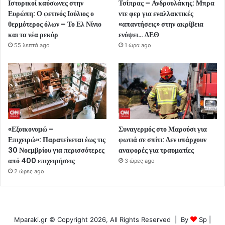
Ιστορικοί καύσωνες στην
Τσίπρας – Ανδρουλάκης: Μπρα
Ευρώπη: Ο φετινός Ιούλιος ο
ντε φερ για εναλλακτικές
θερμότερος όλων – Το Ελ Νίνιο
«απαντήσεις» στην ακρίβεια
και τα νέα ρεκόρ
ενόψει… ΔΕΘ
55 λεπτά ago
1 ώρα ago
«Εξοικονομώ –
Συναγερμός στο Μαρούσι για
Επιχειρώ»: Παρατείνεται έως τις
φωτιά σε σπίτι: Δεν υπάρχουν
30 Νοεμβρίου για περισσότερες
αναφορές για τραυματίες
από 400 επιχειρήσεις
3 ώρες ago
2 ώρες ago
Mparaki.gr © Copyright 2026, All Rights Reserved | By
Sp
|