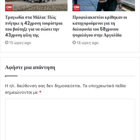
Τραγωδία στα Μάλια: Πώς
Προφυλακιστέοι κρίθηκαν οι
πνίγηκε η 42χρονη τουρίστρια
κατηγορούμενοι για τη
που βούτηξε για να σώσει την
δολοφονία του 58χρονου
43χρονη φίλη της
ψυχολόγου στην Αργολίδα
15 ώρες ago
18 ώρες ago
Αφήστε μια απάντηση
Η ηλ. διεύθυνση σας δεν δημοσιεύεται.
Τα υποχρεωτικά πεδία
σημειώνονται με
*
Σ
χ
ό
λ