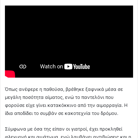
Όπως ανέφερε η παθούσα, βρέθηκε ξαφνικά μέσα σε
μεγάλη ποσότητα αίματος, ενώ το παντελόνι που
φορούσε είχε γίνει κατακόκκινο από την αιμορραγία. Η
ίδια αποδίδει το συμβάν σε κακοτεχνία του δρόμου.
Σύμφωνα με όσα της είπαν οι γιατροί, έχει προκληθεί
φλεγμονή και αιμάτωμα, ενώ λαμβάνει αντιβιώσεις και η