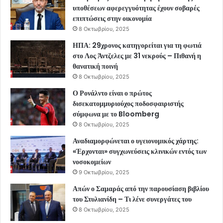
υποθέσεων αφερεγγυότητας έχουν σοβαρές
επιπτώσεις στην οικονομία
8 Οκτωβρίου, 2025
ΗΠΑ: 29χρονος κατηγορείται για τη φωτιά
στο Λος Άντζελες με 31 νεκρούς – Πιθανή η
θανατική ποινή
8 Οκτωβρίου, 2025
Ο Ρονάλντο είναι ο πρώτος
δισεκατομμυριούχος ποδοσφαιριστής
σύμφωνα με το Bloomberg
8 Οκτωβρίου, 2025
Αναδιαμορφώνεται ο υγειονομικός χάρτης:
«Έρχονται» συγχωνεύσεις κλινικών εντός των
νοσοκομείων
9 Οκτωβρίου, 2025
Απών ο Σαμαράς από την παρουσίαση βιβλίου
του Στυλιανίδη – Τι λένε συνεργάτες του
8 Οκτωβρίου, 2025