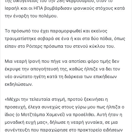
της οικογένειάς του την 28η Φεβρουαρίου, όταν το
Ισραήλ και οι ΗΠΑ βομβάρδισαν ιρανικούς στόχους κατά
την έναρξη του πολέμου.
Το πρόσωπό του έχει παραμορφωθεί και εκείνος
τραυματίστηκε σοβαρά σε ένα ή και στα δύο πόδια, όπως
είπαν στο Ρόιτερς πρόσωπα του στενού κύκλου του.
Μια νεαρή Ιρανή που πήγε να αποτίσει φόρο τιμής δεν
έκρυψε την απογοήτευσή της, καθώς ήλπιζε να δει τον
νέο ανώτατο ηγέτη κατά τη διάρκεια των επικήδειων
εκδηλώσεων.
«Μέχρι την τελευταία στιγμή, προτού ξεκινήσει η
προσευχή, έλεγα συνεχώς στους γύρω μου πως ήλπιζα ο
ίδιος (ο Μοτζτάμπα Χαμενεΐ) να προσέλθει. Αυτή ήταν η
μοναδική ευχή μας», δήλωσε η νεαρή γυναίκα, σε μια
συνέντευξη που παραχώρησε στο πρακτορείο ειδήσεων