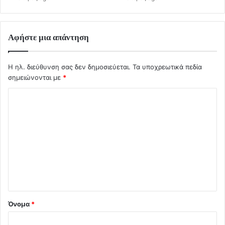
Αφήστε μια απάντηση
Η ηλ. διεύθυνση σας δεν δημοσιεύεται.
Τα υποχρεωτικά πεδία
σημειώνονται με
*
Σ
χ
ό
λ
ι
ο
*
Όνομα
*