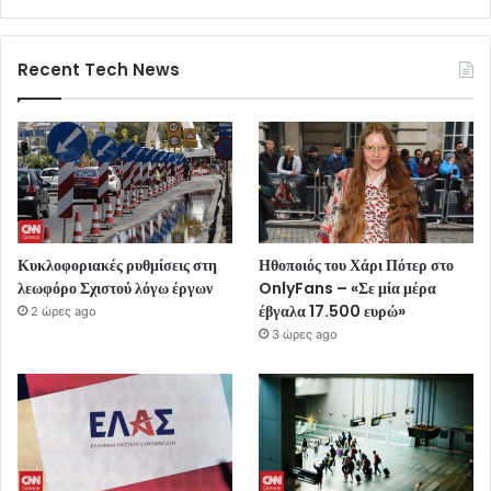
Recent Tech News
Κυκλοφοριακές ρυθμίσεις στη
Ηθοποιός του Χάρι Πότερ στο
λεωφόρο Σχιστού λόγω έργων
OnlyFans – «Σε μία μέρα
έβγαλα 17.500 ευρώ»
2 ώρες ago
3 ώρες ago