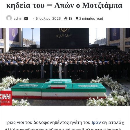
κηδεία του – Απών ο Μοτζτάμπα
Send
admin
5 Ιουλίου, 2026
18
2 minutes read
an
email
Τρεις γιοι του δολοφονηθέντος ηγέτη του
Ιράν
αγιατολάχ
Αλί Χαμενεΐ προσευχήθηκαν σήμερα δίπλα στο φέρετρό