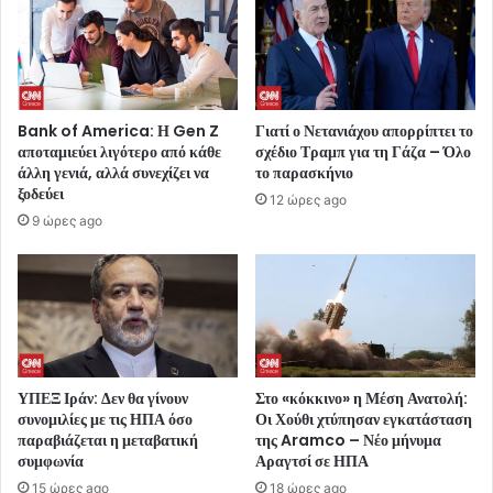
Bank of America: Η Gen Z
Γιατί ο Νετανιάχου απορρίπτει το
αποταμιεύει λιγότερο από κάθε
σχέδιο Τραμπ για τη Γάζα – Όλο
άλλη γενιά, αλλά συνεχίζει να
το παρασκήνιο
ξοδεύει
12 ώρες ago
9 ώρες ago
ΥΠΕΞ Ιράν: Δεν θα γίνουν
Στο «κόκκινο» η Μέση Ανατολή:
συνομιλίες με τις ΗΠΑ όσο
Οι Χούθι χτύπησαν εγκατάσταση
παραβιάζεται η μεταβατική
της Aramco – Νέο μήνυμα
συμφωνία
Αραγτσί σε ΗΠΑ
15 ώρες ago
18 ώρες ago