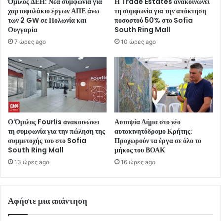
Όμιλος ΔΕΗ: Νέα συμφωνία για
Η Trade Estates ανακοινώνει
χαρτοφυλάκιο έργων ΑΠΕ άνω
τη συμφωνία για την απόκτηση
των 2 GW σε Πολωνία και
ποσοστού 50% στο Sofia
Ουγγαρία
South Ring Mall
7 ώρες ago
10 ώρες ago
Ο Όμιλος Fourlis ανακοινώνει
Αυτοψία Δήμα στο νέο
τη συμφωνία για την πώληση της
αυτοκινητόδρομο Κρήτης:
συμμετοχής του στο Sofia
Προχωρούν τα έργα σε όλο το
South Ring Mall
μήκος του ΒΟΑΚ
13 ώρες ago
16 ώρες ago
Αφήστε μια απάντηση