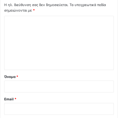
Η ηλ. διεύθυνση σας δεν δημοσιεύεται.
Τα υποχρεωτικά πεδία
σημειώνονται με
*
Σ
χ
ό
λ
ι
ο
*
Όνομα
*
Email
*