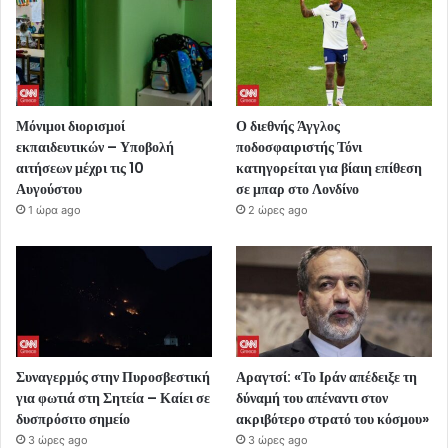
Μόνιμοι διορισμοί
Ο διεθνής Άγγλος
εκπαιδευτικών – Υποβολή
ποδοσφαιριστής Τόνι
αιτήσεων μέχρι τις 10
κατηγορείται για βίαιη επίθεση
Αυγούστου
σε μπαρ στο Λονδίνο
1 ώρα ago
2 ώρες ago
Συναγερμός στην Πυροσβεστική
Αραγτσί: «Το Ιράν απέδειξε τη
για φωτιά στη Σητεία – Καίει σε
δύναμή του απέναντι στον
δυσπρόσιτο σημείο
ακριβότερο στρατό του κόσμου»
3 ώρες ago
3 ώρες ago