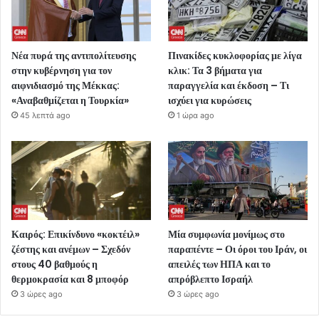
Νέα πυρά της αντιπολίτευσης
Πινακίδες κυκλοφορίας με λίγα
στην κυβέρνηση για τον
κλικ: Τα 3 βήματα για
αιφνιδιασμό της Μέκκας:
παραγγελία και έκδοση – Τι
«Αναβαθμίζεται η Τουρκία»
ισχύει για κυρώσεις
45 λεπτά ago
1 ώρα ago
Καιρός: Επικίνδυνο «κοκτέιλ»
Μία συμφωνία μονίμως στο
ζέστης και ανέμων – Σχεδόν
παραπέντε – Οι όροι του Ιράν, οι
στους 40 βαθμούς η
απειλές των ΗΠΑ και το
θερμοκρασία και 8 μποφόρ
απρόβλεπτο Ισραήλ
3 ώρες ago
3 ώρες ago