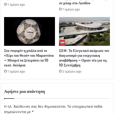
σε μπαρ στο Λονδίνο
1 ημέρα ago
1 ημέρα ago
Στο «σφυρί» η μπάλα από το
ΣΕΦ: Το Ελεγκτικό ακύρωσε τον
«Χέρι του Θεού» του Μαραντόνα
διαγωνισμό για ενεργειακη
– Μπορεί να ξεπεράσει τα 10
αναβάθμιση – Ορισε νέο για τις
εκατ. δολάρια
10 Σεπτέμβρη
1 ημέρα ago
2 ημέρες ago
Αφήστε μια απάντηση
Η ηλ. διεύθυνση σας δεν δημοσιεύεται.
Τα υποχρεωτικά πεδία
σημειώνονται με
*