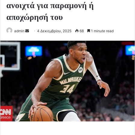
ανοιχτά για παραμονή ή
αποχώρησή του
Send
admin
4 Δεκεμβρίου, 2025
68
1 minute read
an
email