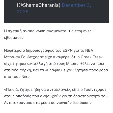
(@ShamsCharania)
December 3,
2025
Η σχετική ανακοίνωση αναμένεται τις επόμενες
εβδομάδες.
Νωρίτερα ο δημοσιογράφος του ESPN για το ΝΒΑ
Μπράιαν Γουίντχορστ είχε αναφέρει ότι ο Greek Freak
eίχε ζητήσει ανταλλαγή από τους Μπακς, θέλει να πάει
στη Νέα Υόρκη, και τα «Ελάφια» είχαν ζητήσει προσφορά
από τους Νικς.
«Παιδιά, ζήτησε ήδη να ανταλλαγεί», είπε ο Γουίντχορστ
στους οπαδούς που ανησυχούν για τη δραστηριότητα του
Αντετοκούνμπο στα μέσα κοινωνικής δικτύωσης.