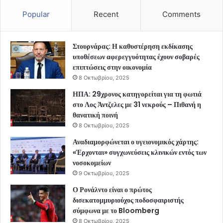
Popular
Recent
Comments
Στουρνάρας: Η καθυστέρηση εκδίκασης
υποθέσεων αφερεγγυότητας έχουν σοβαρές
επιπτώσεις στην οικονομία
8 Οκτωβρίου, 2025
ΗΠΑ: 29χρονος κατηγορείται για τη φωτιά
στο Λος Άντζελες με 31 νεκρούς – Πιθανή η
θανατική ποινή
8 Οκτωβρίου, 2025
Αναδιαμορφώνεται ο υγειονομικός χάρτης:
«Έρχονται» συγχωνεύσεις κλινικών εντός των
νοσοκομείων
9 Οκτωβρίου, 2025
Ο Ρονάλντο είναι ο πρώτος
δισεκατομμυριούχος ποδοσφαιριστής
σύμφωνα με το Bloomberg
8 Οκτωβρίου, 2025