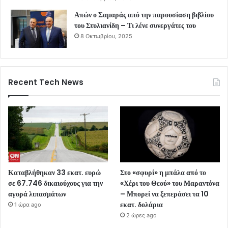
Απών ο Σαμαράς από την παρουσίαση βιβλίου
του Στυλιανίδη – Τι λένε συνεργάτες του
8 Οκτωβρίου, 2025
Recent Tech News
Καταβλήθηκαν 33 εκατ. ευρώ
Στο «σφυρί» η μπάλα από το
σε 67.746 δικαιούχους για την
«Χέρι του Θεού» του Μαραντόνα
αγορά λιπασμάτων
– Μπορεί να ξεπεράσει τα 10
εκατ. δολάρια
1 ώρα ago
2 ώρες ago