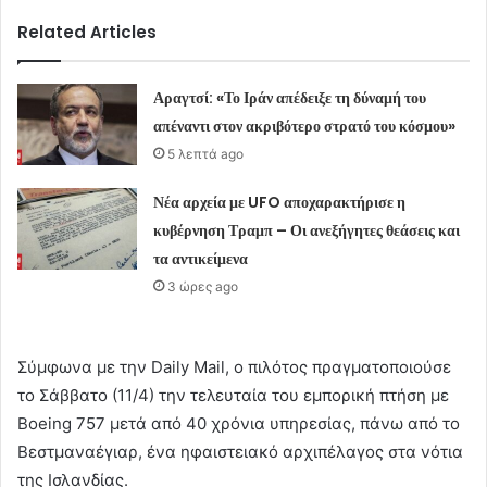
Related Articles
Αραγτσί: «Το Ιράν απέδειξε τη δύναμή του
απέναντι στον ακριβότερο στρατό του κόσμου»
5 λεπτά ago
Νέα αρχεία με UFO αποχαρακτήρισε η
κυβέρνηση Τραμπ – Οι ανεξήγητες θεάσεις και
τα αντικείμενα
3 ώρες ago
Σύμφωνα με την Daily Mail, ο πιλότος πραγματοποιούσε
το Σάββατο (11/4) την τελευταία του εμπορική πτήση με
Boeing 757 μετά από 40 χρόνια υπηρεσίας, πάνω από το
Βεστμαναέγιαρ, ένα ηφαιστειακό αρχιπέλαγος στα νότια
της Ισλανδίας.