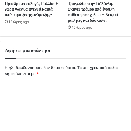
Προεδρικές εκλογές Γαλλία: Η
Τραγωδία στην Ταϊλάνδη:
χώρα «δεν θα ανεχθεί καμιά
Σκηνές τρόμου από ένοπλη
απόπειρα ξένης ανάμειξης»
επίθεση σε σχολείο – Νεκροί
μαθητές και δάσκαλοι
12 ώρες ago
15 ώρες ago
Αφήστε μια απάντηση
Η ηλ. διεύθυνση σας δεν δημοσιεύεται.
Τα υποχρεωτικά πεδία
σημειώνονται με
*
Σ
χ
ό
λ
ι
ο