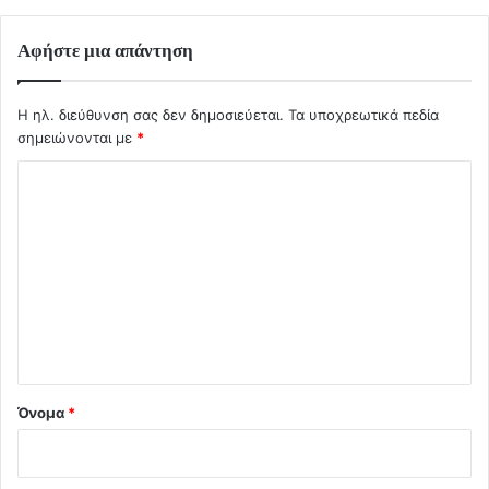
Αφήστε μια απάντηση
Η ηλ. διεύθυνση σας δεν δημοσιεύεται.
Τα υποχρεωτικά πεδία
σημειώνονται με
*
Σ
χ
ό
λ
ι
ο
*
Όνομα
*