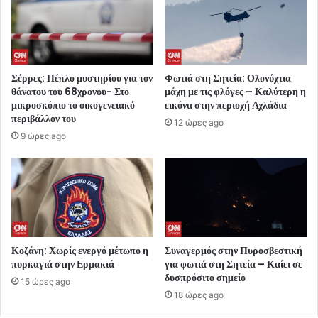
Σέρρες: Πέπλο μυστηρίου για τον
Φωτιά στη Σητεία: Ολονύχτια
θάνατου του 68χρονου- Στο
μάχη με τις φλόγες – Καλύτερη η
μικροσκόπιο το οικογενειακό
εικόνα στην περιοχή Αχλάδια
περιβάλλον του
12 ώρες ago
9 ώρες ago
Κοζάνη: Χωρίς ενεργό μέτωπο η
Συναγερμός στην Πυροσβεστική
πυρκαγιά στην Ερμακιά
για φωτιά στη Σητεία – Καίει σε
δυσπρόσιτο σημείο
15 ώρες ago
18 ώρες ago