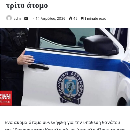
τρίτο άτομο
Send
admin
14 Απριλίου, 2026
45
1 minute read
an
email
Ενα ακόμα άτομο συνελήφθη για την υπόθεση θανάτου
της 19χρονης στην Κεφαλονιά, ενώ συγκλονίζουν τα όσα