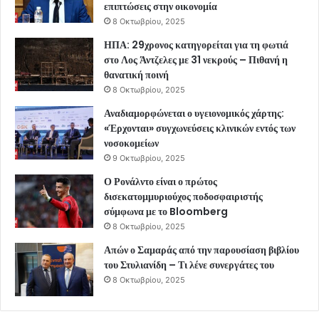
επιπτώσεις στην οικονομία
8 Οκτωβρίου, 2025
ΗΠΑ: 29χρονος κατηγορείται για τη φωτιά
στο Λος Άντζελες με 31 νεκρούς – Πιθανή η
θανατική ποινή
8 Οκτωβρίου, 2025
Αναδιαμορφώνεται ο υγειονομικός χάρτης:
«Έρχονται» συγχωνεύσεις κλινικών εντός των
νοσοκομείων
9 Οκτωβρίου, 2025
Ο Ρονάλντο είναι ο πρώτος
δισεκατομμυριούχος ποδοσφαιριστής
σύμφωνα με το Bloomberg
8 Οκτωβρίου, 2025
Απών ο Σαμαράς από την παρουσίαση βιβλίου
του Στυλιανίδη – Τι λένε συνεργάτες του
8 Οκτωβρίου, 2025