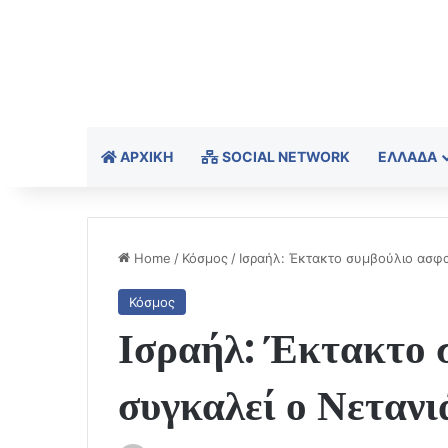
ΑΡΧΙΚΉ
SOCIAL NETWORK
ΕΛΛΆΔΑ
Home
/
Κόσμος
/
Ισραήλ: Έκτακτο συμβούλιο ασφα
Κόσμος
Ισραήλ: Έκτακτο 
συγκαλεί ο Νετανι