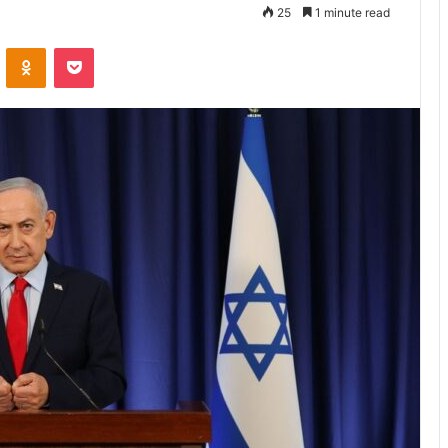
25
1 minute read
VKontakte
Odnoklassniki
Pocket