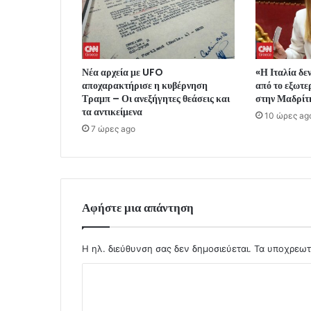
Νέα αρχεία με UFO
«Η Ιταλία δε
αποχαρακτήρισε η κυβέρνηση
από το εξωτε
Τραμπ – Οι ανεξήγητες θεάσεις και
στην Μαδρίτη
τα αντικείμενα
10 ώρες ag
7 ώρες ago
Αφήστε μια απάντηση
Η ηλ. διεύθυνση σας δεν δημοσιεύεται.
Τα υποχρεωτ
Σ
χ