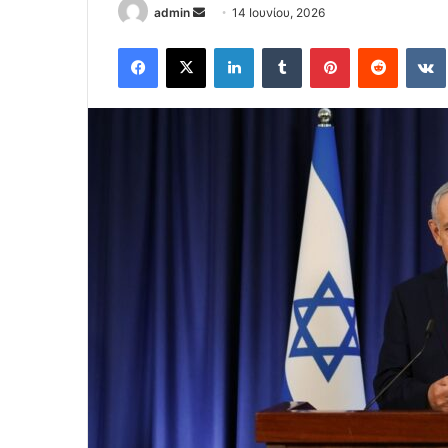
Send
admin
14 Ιουνίου, 2026
an
Facebook
X
LinkedIn
Tumblr
Pinterest
Reddit
email