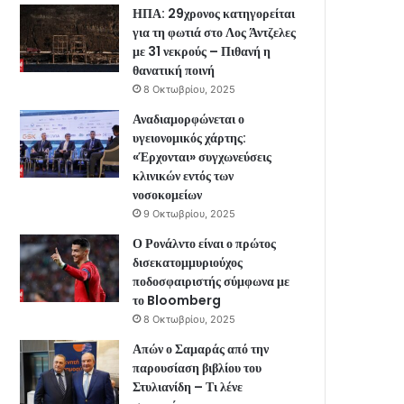
ΗΠΑ: 29χρονος κατηγορείται
για τη φωτιά στο Λος Άντζελες
με 31 νεκρούς – Πιθανή η
θανατική ποινή
8 Οκτωβρίου, 2025
Αναδιαμορφώνεται ο
υγειονομικός χάρτης:
«Έρχονται» συγχωνεύσεις
κλινικών εντός των
νοσοκομείων
9 Οκτωβρίου, 2025
Ο Ρονάλντο είναι ο πρώτος
δισεκατομμυριούχος
ποδοσφαιριστής σύμφωνα με
το Bloomberg
8 Οκτωβρίου, 2025
Απών ο Σαμαράς από την
παρουσίαση βιβλίου του
Στυλιανίδη – Τι λένε