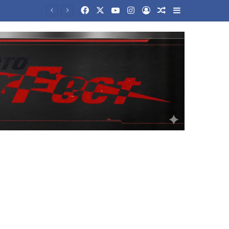
Facebook
X
YouTube
Instagram
Log In
Random Article
Sidebar
Ανοικτός πόλεμος Μαδρίτης – Ρώμης: Η Ισπανία επαναφέρει τους συνοριακούς ελέγχους για τους Ιταλούς