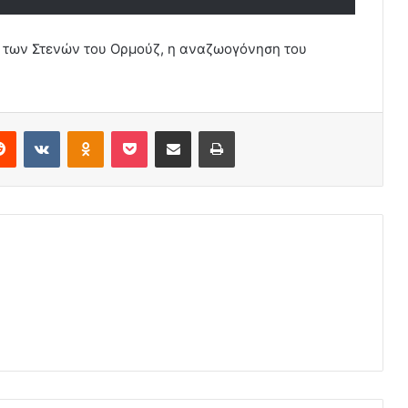
α των Στενών του Ορμούζ, η αναζωογόνηση του
erest
Reddit
VKontakte
Odnoklassniki
Pocket
Share via Email
Print