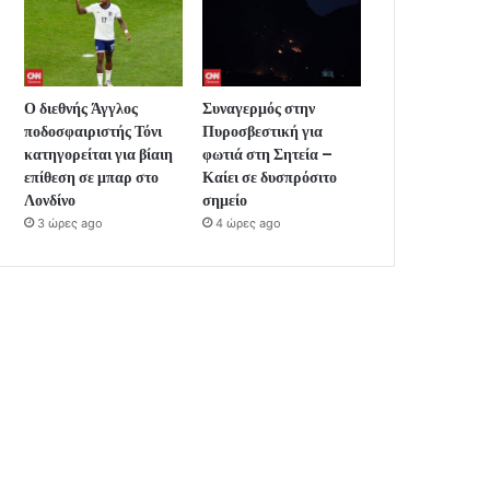
Ο διεθνής Άγγλος
Συναγερμός στην
ποδοσφαιριστής Τόνι
Πυροσβεστική για
κατηγορείται για βίαιη
φωτιά στη Σητεία –
επίθεση σε μπαρ στο
Καίει σε δυσπρόσιτο
Λονδίνο
σημείο
3 ώρες ago
4 ώρες ago