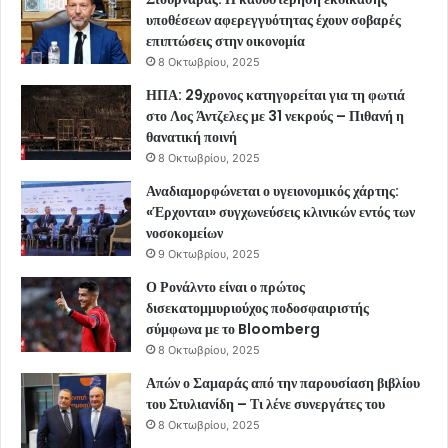
υποθέσεων αφερεγγυότητας έχουν σοβαρές
επιπτώσεις στην οικονομία
8 Οκτωβρίου, 2025
ΗΠΑ: 29χρονος κατηγορείται για τη φωτιά
στο Λος Άντζελες με 31 νεκρούς – Πιθανή η
θανατική ποινή
8 Οκτωβρίου, 2025
Αναδιαμορφώνεται ο υγειονομικός χάρτης:
«Έρχονται» συγχωνεύσεις κλινικών εντός των
νοσοκομείων
9 Οκτωβρίου, 2025
Ο Ρονάλντο είναι ο πρώτος
δισεκατομμυριούχος ποδοσφαιριστής
σύμφωνα με το Bloomberg
8 Οκτωβρίου, 2025
Απών ο Σαμαράς από την παρουσίαση βιβλίου
του Στυλιανίδη – Τι λένε συνεργάτες του
8 Οκτωβρίου, 2025