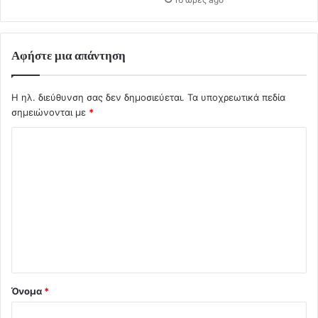
Αφήστε μια απάντηση
Η ηλ. διεύθυνση σας δεν δημοσιεύεται.
Τα υποχρεωτικά πεδία
σημειώνονται με
*
Σ
χ
ό
λ
ι
ο
*
Όνομα
*