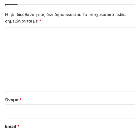
Η ηλ. διεύθυνση σας δεν δημοσιεύεται.
Τα υποχρεωτικά πεδία
σημειώνονται με
*
Σ
χ
ό
λ
ι
ο
*
Όνομα
*
Email
*