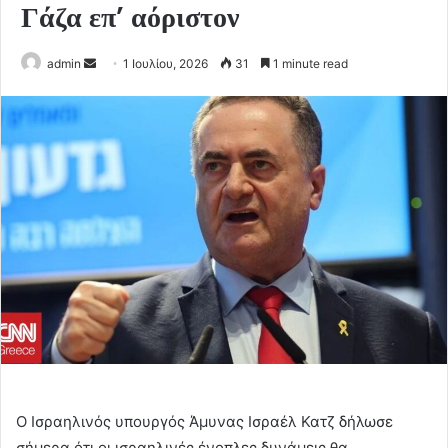
Γάζα επ’ αόριστον
Send
admin
1 Ιουλίου, 2026
31
1 minute read
an
email
Ο Ισραηλινός υπουργός Άμυνας Ισραέλ Κατζ δήλωσε
σήμερα ότι οι ισραηλινές ένοπλες δυνάμεις θα