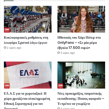
Κυκλοφοριακές ρυθμίσεις στη
Ηθοποιός του Χάρι Πότερ στο
λεωφόρο Σχιστού λόγω έργων
OnlyFans – «Σε μία μέρα
έβγαλα 17.500 ευρώ»
2 ώρες ago
3 ώρες ago
ΕΛ.Α.Σ για το χωροταξικό: Η
Νέες προκηρύξεις τουριστικής
χώρα χρειάζεται ολοκληρωμένη
εκπαίδευσης: Ποιους αφορούν –
Εθνική Στρατηγική για τον
Τι πρέπει να γνωρίζετε
Τουρισμό
4 ώρες ago