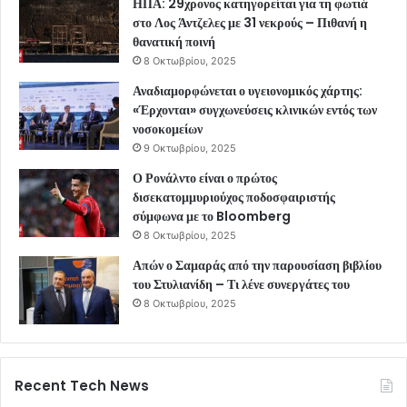
ΗΠΑ: 29χρονος κατηγορείται για τη φωτιά
στο Λος Άντζελες με 31 νεκρούς – Πιθανή η
θανατική ποινή
8 Οκτωβρίου, 2025
Αναδιαμορφώνεται ο υγειονομικός χάρτης:
«Έρχονται» συγχωνεύσεις κλινικών εντός των
νοσοκομείων
9 Οκτωβρίου, 2025
Ο Ρονάλντο είναι ο πρώτος
δισεκατομμυριούχος ποδοσφαιριστής
σύμφωνα με το Bloomberg
8 Οκτωβρίου, 2025
Απών ο Σαμαράς από την παρουσίαση βιβλίου
του Στυλιανίδη – Τι λένε συνεργάτες του
8 Οκτωβρίου, 2025
Recent Tech News