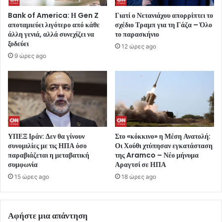
Bank of America: Η Gen Z
Γιατί ο Νετανιάχου απορρίπτει το
αποταμιεύει λιγότερο από κάθε
σχέδιο Τραμπ για τη Γάζα – Όλο
άλλη γενιά, αλλά συνεχίζει να
το παρασκήνιο
ξοδεύει
12 ώρες ago
9 ώρες ago
ΥΠΕΞ Ιράν: Δεν θα γίνουν
Στο «κόκκινο» η Μέση Ανατολή:
συνομιλίες με τις ΗΠΑ όσο
Οι Χούθι χτύπησαν εγκατάσταση
παραβιάζεται η μεταβατική
της Aramco – Νέο μήνυμα
συμφωνία
Αραγτσί σε ΗΠΑ
15 ώρες ago
18 ώρες ago
Αφήστε μια απάντηση