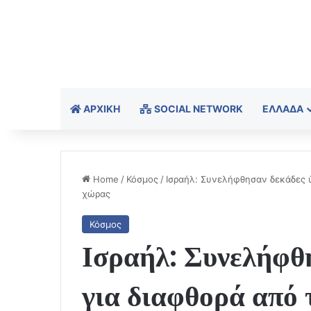
ΑΡΧΙΚΉ
SOCIAL NETWORK
ΕΛΛΆΔΑ
Home
/
Κόσμος
/
Ισραήλ: Συνελήφθησαν δεκάδες ύ
χώρας
Κόσμος
Ισραήλ: Συνελήφθ
για διαφθορά από 