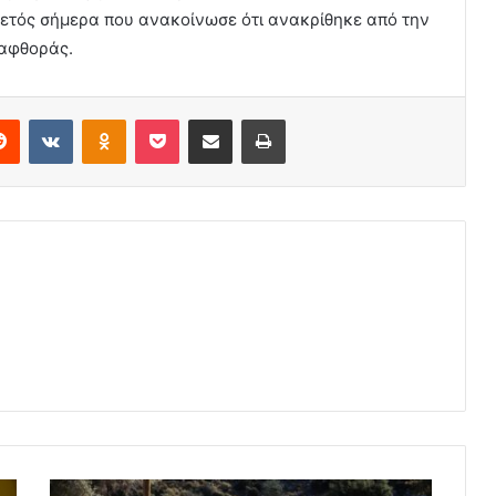
ρετός σήμερα που ανακοίνωσε ότι ανακρίθηκε από την
ιαφθοράς.
erest
Reddit
VKontakte
Odnoklassniki
Pocket
Share via Email
Print