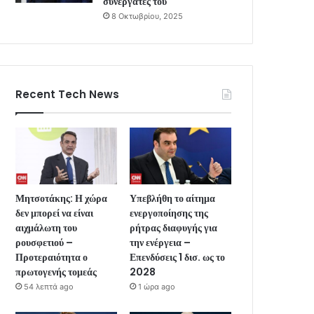
συνεργάτες του
8 Οκτωβρίου, 2025
Recent Tech News
Μητσοτάκης: Η χώρα
Υπεβλήθη το αίτημα
δεν μπορεί να είναι
ενεργοποίησης της
αιχμάλωτη του
ρήτρας διαφυγής για
ρουσφετιού –
την ενέργεια –
Προτεραιότητα ο
Επενδύσεις 1 δισ. ως το
πρωτογενής τομεάς
2028
54 λεπτά ago
1 ώρα ago