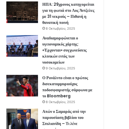
ΗΠΑ: 29χρονος κατηγορείται
για τη φωτιά στο Λος Άντζελες
με 31 νεκρούς – Πιθανή η
θανατική ποινή
8 Οκτωβρίου, 2025
Αναδιαμορφώνεται ο
υγειονομικός χάρτης:
«Έρχονται» συγχωνεύσεις
κλινικών εντός των
νοσοκομείων
9 Οκτωβρίου, 2025
Ο Ρονάλντο είναι ο πρώτος
δισεκατομμυριούχος
ποδοσφαιριστής σύμφωνα με
το Bloomberg
8 Οκτωβρίου, 2025
Απών ο Σαμαράς από την
παρουσίαση βιβλίου του
Στυλιανίδη – Τι λένε