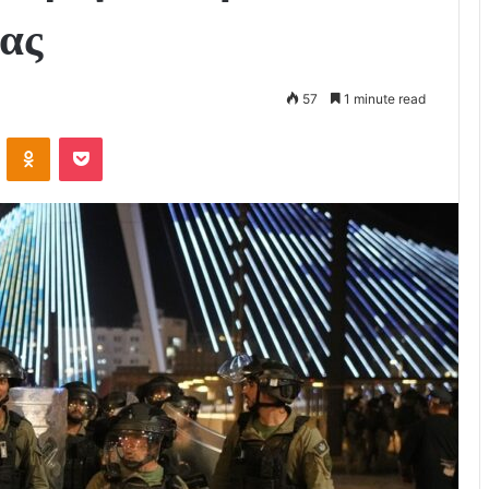
ρας
57
1 minute read
VKontakte
Odnoklassniki
Pocket