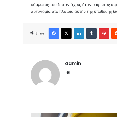
κόμματος του Νετανιάχου, ήταν ο πρώτος αι
αστυνομία στο πλαίσιο αυτής της υπόθεσης δ
Facebook
X
LinkedIn
Tumblr
Pint
Share
admin
Website