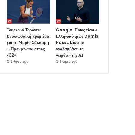
Τουρνουά Τορόντο:
Google: Ποιος είναι ο
Εντυπωσιακή πρεμιέρα
Ελληνοκύπριος Demis
για τη Μαρία Σάκκαρη
Hassabis που
– Προκρίνεται στους
αναλαμβάνει το
«32»
«τιμόνι» της ΑΙ
2 ώρες ago
2 ώρες ago