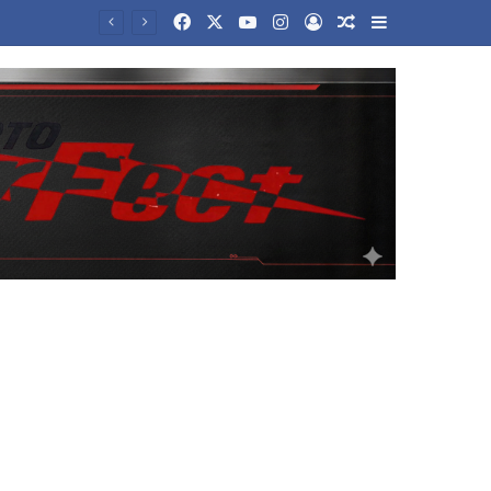
Facebook
X
YouTube
Instagram
Log In
Random Article
Sidebar
Μητσοτάκης: Η χώρα δεν μπορεί να είναι αιχμάλωτη του ρουσφετιού – Προτεραιότητα ο πρωτογενής τομεάς