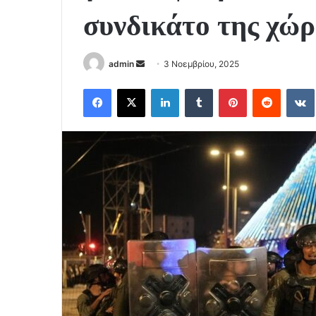
συνδικάτο της χώ
Send
admin
3 Νοεμβρίου, 2025
an
Facebook
X
LinkedIn
Tumblr
Pinterest
Reddit
email