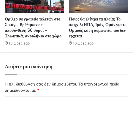
Θρίλερ σε γραφείο τελετών στο
Ποιος θα ελέγχει τα πλοία; Το
Σικάγο: Βρέθηκαν σε
παιχνίδι ΗΠΑ, Ιράν, Ομάν για το
αποσύνθεση 56 σοροί –
Ορμούζ και η συμφωνία που δεν
Τρωκτικά, σκουλήκια στο χώρο
έρχεται
13 ώρες ago
16 ώρες ago
Αφήστε μια απάντηση
Η ηλ. διεύθυνση σας δεν δημοσιεύεται.
Τα υποχρεωτικά πεδία
σημειώνονται με
*
Σ
χ
ό
λ