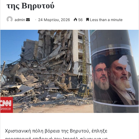
της Βηρυτού
Send
admin
24 Μαρτίου, 2026
56
Less than a minute
an
email
Χριστιανική πόλη βόρεια της Βηρυτού, έπληξε
αεροπορική επιδρομή του Ισραήλ σύμφωνα με