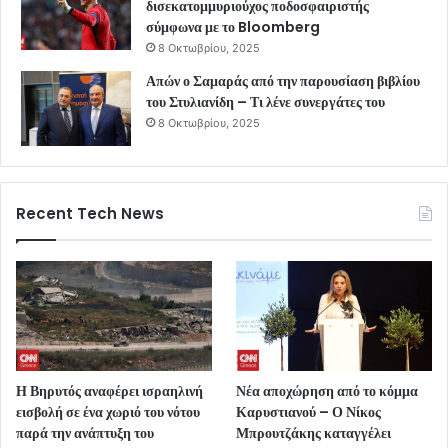
δισεκατομμυριούχος ποδοσφαιριστής
σύμφωνα με το Bloomberg
8 Οκτωβρίου, 2025
Απών ο Σαμαράς από την παρουσίαση βιβλίου
του Στυλιανίδη – Τι λένε συνεργάτες του
8 Οκτωβρίου, 2025
Recent Tech News
Η Βηρυτός αναφέρει ισραηλινή
Νέα αποχώρηση από το κόμμα
εισβολή σε ένα χωριό του νότου
Καρυστιανού – Ο Νίκος
παρά την ανάπτυξη του
Μπρουτζάκης καταγγέλει