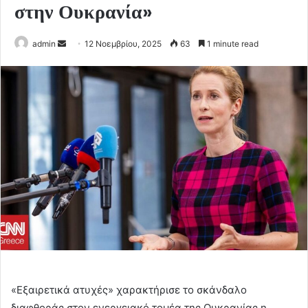
στην Ουκρανία»
Send
admin
12 Νοεμβρίου, 2025
63
1 minute read
an
email
«Εξαιρετικά ατυχές» χαρακτήρισε το σκάνδαλο
διαφθοράς στον ενεργειακό τομέα της Ουκρανίας η