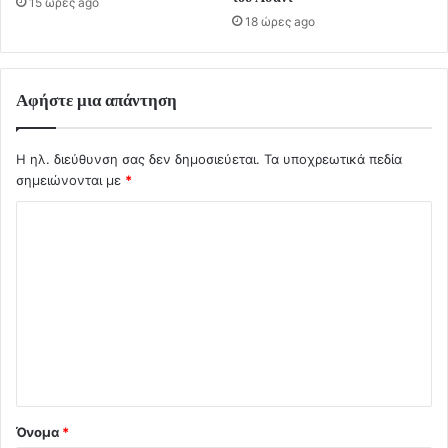
15 ώρες ago
18 ώρες ago
Αφήστε μια απάντηση
Η ηλ. διεύθυνση σας δεν δημοσιεύεται.
Τα υποχρεωτικά πεδία
σημειώνονται με
*
Σ
χ
ό
λ
ι
ο
*
Όνομα
*