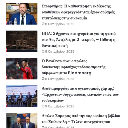
Στουρνάρας: Η καθυστέρηση εκδίκασης
υποθέσεων αφερεγγυότητας έχουν σοβαρές
επιπτώσεις στην οικονομία
8 Οκτωβρίου, 2025
ΗΠΑ: 29χρονος κατηγορείται για τη φωτιά
στο Λος Άντζελες με 31 νεκρούς – Πιθανή η
θανατική ποινή
8 Οκτωβρίου, 2025
Ο Ρονάλντο είναι ο πρώτος
δισεκατομμυριούχος ποδοσφαιριστής
σύμφωνα με το Bloomberg
8 Οκτωβρίου, 2025
Αναδιαμορφώνεται ο υγειονομικός χάρτης:
«Έρχονται» συγχωνεύσεις κλινικών εντός των
νοσοκομείων
9 Οκτωβρίου, 2025
Απών ο Σαμαράς από την παρουσίαση βιβλίου
του Στυλιανίδη – Τι λένε συνεργάτες του
8 Οκτωβρίου, 2025