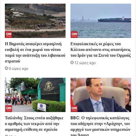
Η Βηρυτός αναφέρει ισραηλινή
Επιφυλακτικές οι χώρες του
εισβολή σε ένα χωριό του νότου
Κόλπου απέναντι στις απαιτήσεις
παρά την ανάπτυξη του λιβανικού
του Ιράν για τα Στενά του Ορμούζ
στρατού
12 ώρες ago
9 ώρες ago
Ταϊλάνδη: Στους εννέα αυξήθηκε
BBC: Ο τηλεφωνικός κατάλογος
ο αριθμός των νεκρών από την
που οδήγησε στην «Αράχνη», τον
αιματηρή επίθεση σε σχολείο
αρχηγό των μυστικών υπηρεσιών
του Άσαντ