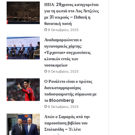
ΗΠΑ: 29χρονος κατηγορείται
για τη φωτιά στο Λος Άντζελες
με 31 νεκρούς – Πιθανή η
θανατική ποινή
8 Οκτωβρίου, 2025
Αναδιαμορφώνεται ο
υγειονομικός χάρτης:
«Έρχονται» συγχωνεύσεις
κλινικών εντός των
νοσοκομείων
9 Οκτωβρίου, 2025
Ο Ρονάλντο είναι ο πρώτος
δισεκατομμυριούχος
ποδοσφαιριστής σύμφωνα με
το Bloomberg
8 Οκτωβρίου, 2025
Απών ο Σαμαράς από την
παρουσίαση βιβλίου του
Στυλιανίδη – Τι λένε