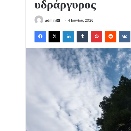
υδράργυρος
Send
admin
4 Ιουνίου, 2026
an
Facebook
X
LinkedIn
Tumblr
Pinterest
Reddit
email