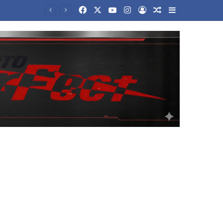
Facebook
X
YouTube
Instagram
Log In
Random Article
Sidebar
30 χρόνια από το χρυσό του Κακλαμανάκη στην Ατλάντα: «Ευλογημένος που οι άνθρωποι μού χαμογελούν»