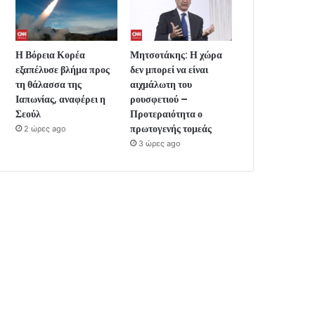
Η Βόρεια Κορέα
Μητσοτάκης: Η χώρα
εξαπέλυσε βλήμα προς
δεν μπορεί να είναι
τη θάλασσα της
αιχμάλωτη του
Ιαπωνίας, αναφέρει η
ρουσφετιού –
Σεούλ
Προτεραιότητα ο
πρωτογενής τομεάς
2 ώρες ago
3 ώρες ago