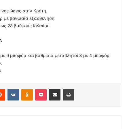
ς νεφώσεις στην Κρήτη.
όρ με βαθμιαία εξασθένηση.
έως 28 βαθμούς Κελσίου.
Α
4 με 6 μποφόρ και βαθμιαία μεταβλητοί 3 με 4 μποφόρ.
.
υ.
erest
Reddit
VKontakte
Odnoklassniki
Pocket
Share via Email
Print