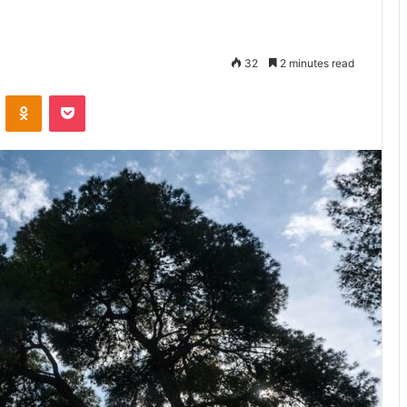
32
2 minutes read
VKontakte
Odnoklassniki
Pocket