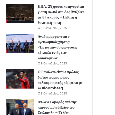
ΗΠΑ: 29χρονος κατηγορείται
για τη φωτιά στο Λος Άντζελες
με 31 νεκρούς – Πιθανή η
θανατική ποινή
8 Οκτωβρίου, 2025
Αναδιαμορφώνεται ο
υγειονομικός χάρτης:
«Έρχονται» συγχωνεύσεις
κλινικών εντός των
νοσοκομείων
9 Οκτωβρίου, 2025
Ο Ρονάλντο είναι ο πρώτος
δισεκατομμυριούχος
ποδοσφαιριστής σύμφωνα με
το Bloomberg
8 Οκτωβρίου, 2025
Απών ο Σαμαράς από την
παρουσίαση βιβλίου του
Στυλιανίδη – Τι λένε