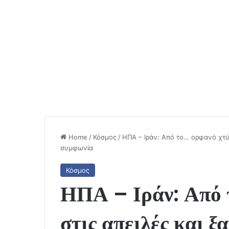
Home
/
Κόσμος
/
ΗΠΑ – Ιράν: Από το… ορφανό χτύπ
συμφωνία
Κόσμος
ΗΠΑ – Ιράν: Από 
στις απειλές και ξ