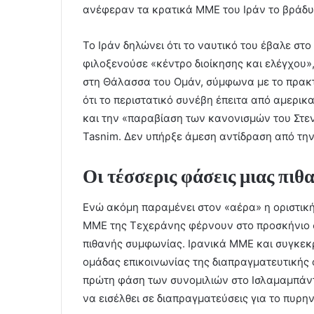
ανέφεραν τα κρατικά ΜΜΕ του Ιράν το βράδυ
Το Ιράν δηλώνει ότι το ναυτικό του έβαλε στ
φιλοξενούσε «κέντρο διοίκησης και ελέγχου»
στη Θάλασσα του Ομάν, σύμφωνα με το πρακτ
ότι το περιστατικό συνέβη έπειτα από αμερικ
και την «παραβίαση των κανονισμών του Στε
Tasnim. Δεν υπήρξε άμεση αντίδραση από την
Οι τέσσερις φάσεις μιας πι
Ενώ ακόμη παραμένει στον «αέρα» η οριστικ
ΜΜΕ της Τεχεράνης φέρνουν στο προσκήνιο 
πιθανής συμφωνίας. Ιρανικά ΜΜΕ και συγκεκρ
ομάδας επικοινωνίας της διαπραγματευτικής 
πρώτη φάση των συνομιλιών στο Ισλαμαμπάντ 
να εισέλθει σε διαπραγματεύσεις για το πυρη