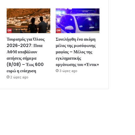
Τουρισμός για Όλους
Συνελήφθη ένα ακόμη
2026-2027: Ποια
μέλος της ρωσόφωνης
ΑΦΜ υποβάλουν
μαφίας – Μέλος της
αιτήσεις σήμερα
εγκληματικής
(8/08) – Έως 600
οργάνωσης του «Έντικ»
ευρώ η ενίσχυση
3 ώρες ago
2 ώρες ago