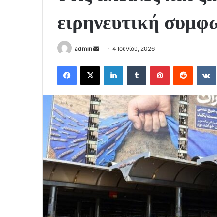
ειρηνευτική συμφ
Send
admin
4 Ιουνίου, 2026
an
Facebook
X
LinkedIn
Tumblr
Pinterest
Reddit
email