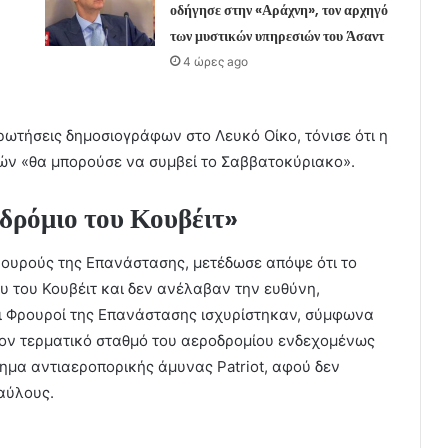
οδήγησε στην «Αράχνη», τον αρχηγό
των μυστικών υπηρεσιών του Άσαντ
4 ώρες ago
ωτήσεις δημοσιογράφων στο Λευκό Οίκο, τόνισε ότι η
ρών «θα μπορούσε να συμβεί το Σαββατοκύριακο».
δρόμιο του Κουβέιτ»
ρουρούς της Επανάστασης, μετέδωσε απόψε ότι το
υ του Κουβέιτ και δεν ανέλαβαν την ευθύνη,
ι Φρουροί της Επανάστασης ισχυρίστηκαν, σύμφωνα
τον τερματικό σταθμό του αεροδρομίου ενδεχομένως
ημα αντιαεροπορικής άμυνας Patriot, αφού δεν
αύλους.