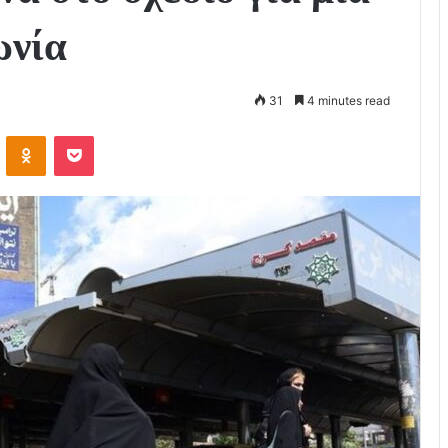
ωνία
31
4 minutes read
VKontakte
Odnoklassniki
Pocket