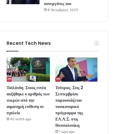
συνεργάτες του
8 Οκτωβρίου, 2025
Recent Tech News
Ταϊλάνδη: Στους εννέα
Τσίπρας: Στις 2
αυξήθηκε ο αριθμός των
Σεπτεμβρίου
νεκρών από την
παρουσιάζεται
αιματηρή επίθεση σε
τοοικονομικό
σχολείο
πρόγραμμα της
ΕΛ.Α.Σ. στη
40 λεπτά ago
Θεσσαλονίκη
1 ώρα ago