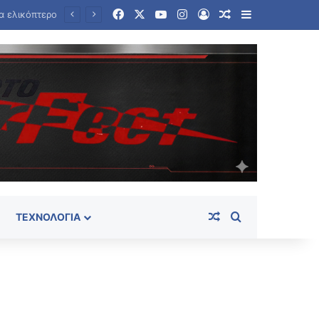
Facebook
X
YouTube
Instagram
Log In
Random Article
Sidebar
Ταϊλάνδη: Στους εννέα αυξήθηκε ο αριθμός των νεκρών από την αιματηρή επίθεση σε σχολείο
Random Article
Search for
ΤΕΧΝΟΛΟΓΊΑ