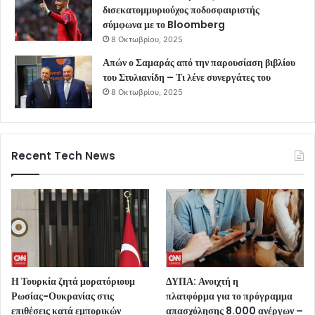
δισεκατομμυριούχος ποδοσφαιριστής
σύμφωνα με το Bloomberg
8 Οκτωβρίου, 2025
Απών ο Σαμαράς από την παρουσίαση βιβλίου
του Στυλιανίδη – Τι λένε συνεργάτες του
8 Οκτωβρίου, 2025
Recent Tech News
Η Τουρκία ζητά μορατόριουμ
ΔΥΠΑ: Ανοιχτή η
Ρωσίας-Ουκρανίας στις
πλατφόρμα για το πρόγραμμα
επιθέσεις κατά εμπορικών
απασχόλησης 8.000 ανέργων –