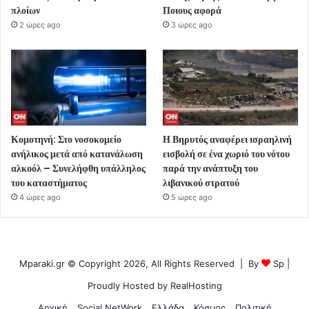
πλοίων
Ποιους αφορά
2 ώρες ago
3 ώρες ago
Κομοτηνή: Στο νοσοκομείο
Η Βηρυτός αναφέρει ισραηλινή
ανήλικος μετά από κατανάλωση
εισβολή σε ένα χωριό του νότου
αλκοόλ – Συνελήφθη υπάλληλος
παρά την ανάπτυξη του
του καταστήματος
λιβανικού στρατού
4 ώρες ago
5 ώρες ago
Mparaki.gr © Copyright 2026, All Rights Reserved | By
Sp
|
Proudly Hosted by
RealHosting
Αρχική
Social NetWork
Ελλάδα
Κόσμος
Πολιτική