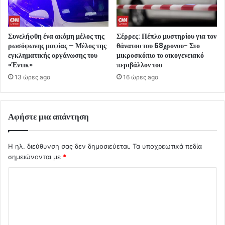
Συνελήφθη ένα ακόμη μέλος της
Σέρρες: Πέπλο μυστηρίου για τον
ρωσόφωνης μαφίας – Μέλος της
θάνατου του 68χρονου- Στο
εγκληματικής οργάνωσης του
μικροσκόπιο το οικογενειακό
«Έντικ»
περιβάλλον του
13 ώρες ago
16 ώρες ago
Αφήστε μια απάντηση
Η ηλ. διεύθυνση σας δεν δημοσιεύεται.
Τα υποχρεωτικά πεδία
σημειώνονται με
*
Σ
χ
ό
λ