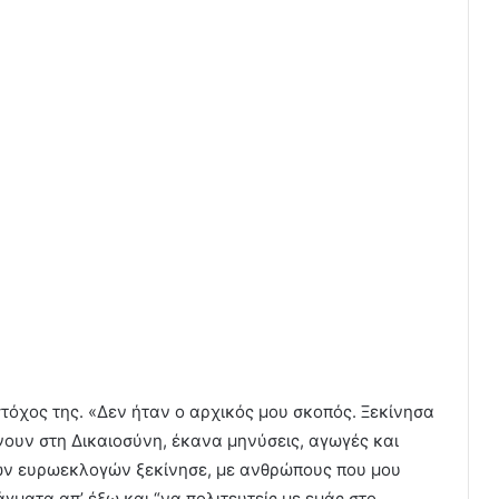
στόχος της. «Δεν ήταν ο αρχικός μου σκοπός. Ξεκίνησα
ουν στη Δικαιοσύνη, έκανα μηνύσεις, αγωγές και
των ευρωεκλογών ξεκίνησε, με ανθρώπους που μου
γματα απ’ έξω και “να πολιτευτείς με εμάς στο