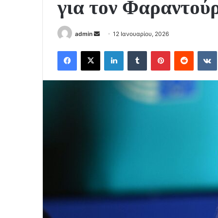
για τον Φαραντού
Send
admin
12 Ιανουαρίου, 2026
an
Facebook
X
LinkedIn
Tumblr
Pinterest
Reddit
email