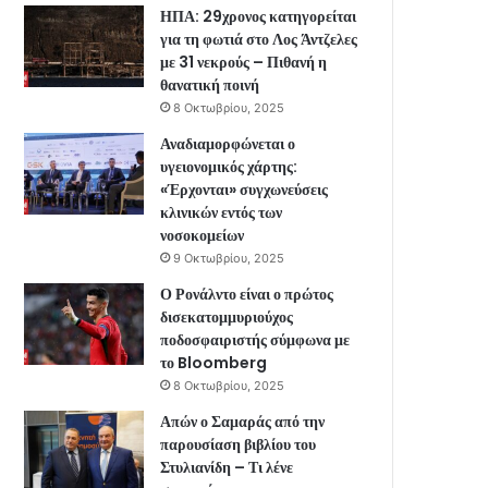
ΗΠΑ: 29χρονος κατηγορείται
για τη φωτιά στο Λος Άντζελες
με 31 νεκρούς – Πιθανή η
θανατική ποινή
8 Οκτωβρίου, 2025
Αναδιαμορφώνεται ο
υγειονομικός χάρτης:
«Έρχονται» συγχωνεύσεις
κλινικών εντός των
νοσοκομείων
9 Οκτωβρίου, 2025
Ο Ρονάλντο είναι ο πρώτος
δισεκατομμυριούχος
ποδοσφαιριστής σύμφωνα με
το Bloomberg
8 Οκτωβρίου, 2025
Απών ο Σαμαράς από την
παρουσίαση βιβλίου του
Στυλιανίδη – Τι λένε