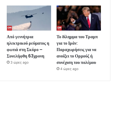
Από γεννήτρια
Το δίλημμα του Τραμπ
ηλεκτρικού ρεύματος η
για το Ιράν:
φωτιά στη Σκύρο –
Παραχωρήσεις για να
Συνελήφθη 63χρονη
ανοίξει το Ορμούζ ή
συνέχιση του πολέμου
3 ώρες ago
4 ώρες ago