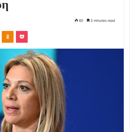
ρη
60
3 minutes read
VKontakte
Odnoklassniki
Pocket