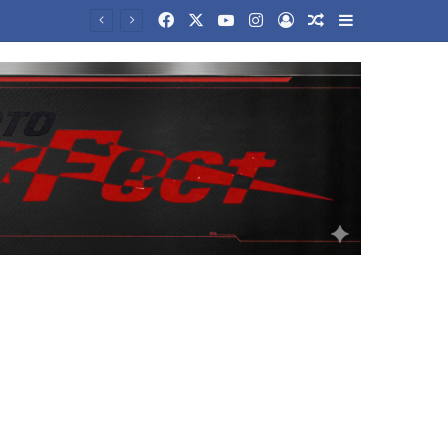
Facebook
X
YouTube
Instagram
Log In
Random Article
Sidebar
Τραμπ για Ιράν: «Πιστεύω ότι ο πόλεμος θα τελειώσει αρκετά σύντομα» – Τι είπε για το Ορμούζ