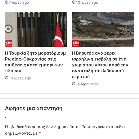
7 ώρες ago
10 ώρες ago
Η Τουρκία ζητά μορατόριουμ
Η Βηρυτός αναφέρει
Ρωσίας-Ουκρανίας στις
ισραηλινή εισβολή σε ένα
επιθέσεις κατά εμπορικών
χωριό του νότου παρά την
πλοίων
ανάπτυξη του λιβανικού
στρατού
13 ώρες ago
16 ώρες ago
Αφήστε μια απάντηση
Η ηλ. διεύθυνση σας δεν δημοσιεύεται.
Τα υποχρεωτικά πεδία
σημειώνονται με
*