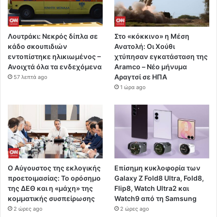
Λουτράκι: Νεκρός δίπλα σε
Στο «κόκκινο» η Μέση
κάδο σκουπιδιών
Ανατολή: Οι Χούθι
εντοπίστηκε ηλικιωμένος –
χτύπησαν εγκατάσταση της
Ανοιχτά όλα τα ενδεχόμενα
Aramco – Νέο μήνυμα
Αραγτσί σε ΗΠΑ
57 λεπτά ago
1 ώρα ago
Ο Αύγουστος της εκλογικής
Επίσημη κυκλοφορία των
προετοιμασίας: Το ορόσημο
Galaxy Z Fold8 Ultra, Fold8,
της ΔΕΘ και η «μάχη» της
Flip8, Watch Ultra2 και
κομματικής συσπείρωσης
Watch9 από τη Samsung
2 ώρες ago
2 ώρες ago