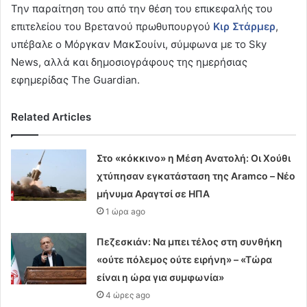
Την παραίτηση του από την θέση του επικεφαλής του
επιτελείου του Βρετανού πρωθυπουργού
Κιρ Στάρμερ
,
υπέβαλε ο Μόργκαν ΜακΣουίνι, σύμφωνα με το Sky
News, αλλά και δημοσιογράφους της ημερήσιας
εφημερίδας The Guardian.
Related Articles
Στο «κόκκινο» η Μέση Ανατολή: Οι Χούθι
χτύπησαν εγκατάσταση της Aramco – Νέο
μήνυμα Αραγτσί σε ΗΠΑ
1 ώρα ago
Πεζεσκιάν: Να μπει τέλος στη συνθήκη
«ούτε πόλεμος ούτε ειρήνη» – «Τώρα
είναι η ώρα για συμφωνία»
4 ώρες ago